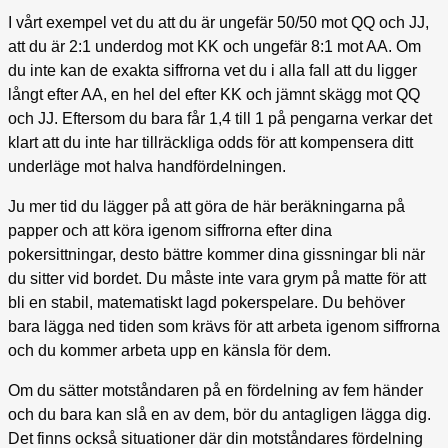
I vårt exempel vet du att du är ungefär 50/50 mot QQ och JJ,
att du är 2:1 underdog mot KK och ungefär 8:1 mot AA. Om
du inte kan de exakta siffrorna vet du i alla fall att du ligger
långt efter AA, en hel del efter KK och jämnt skägg mot QQ
och JJ. Eftersom du bara får 1,4 till 1 på pengarna verkar det
klart att du inte har tillräckliga odds för att kompensera ditt
underläge mot halva handfördelningen.
Ju mer tid du lägger på att göra de här beräkningarna på
papper och att köra igenom siffrorna efter dina
pokersittningar, desto bättre kommer dina gissningar bli när
du sitter vid bordet. Du måste inte vara grym på matte för att
bli en stabil, matematiskt lagd pokerspelare. Du behöver
bara lägga ned tiden som krävs för att arbeta igenom siffrorna
och du kommer arbeta upp en känsla för dem.
Om du sätter motståndaren på en fördelning av fem händer
och du bara kan slå en av dem, bör du antagligen lägga dig.
Det finns också situationer där din motståndares fördelning