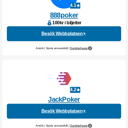
4.1
888poker
100kr i biljetter
Besök Webbplatsen
Ansök | Spela ansvarsfullt |
GambleAware
4.2
JackPoker
Besök Webbplatsen
Ansök | Spela ansvarsfullt |
GambleAware