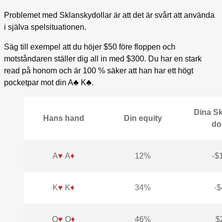
Problemet med Sklanskydollar är att det är svårt att använda
i själva spelsituationen.
Säg till exempel att du höjer $50 före floppen och
motståndaren ställer dig all in med $300. Du har en stark
read på honom och är 100 % säker att han har ett högt
pocketpar mot din A♣ K♣.
Dina Sk
Hans hand
Din equity
dol
A
♥
A
♦
12%
-$
K
♥
K
♦
34%
-$
Q
♥
Q
♦
46%
$