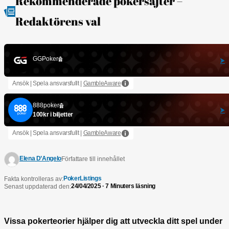
Rekommenderade pokersajter –
Redaktörens val
GGPoker
Ansök | Spela ansvarsfullt |
GambleAware
888poker
100kr i biljetter
Ansök | Spela ansvarsfullt |
GambleAware
Elena D’Angelo
Författare till innehållet
PokerListings
Fakta kontrolleras av:
24/04/2025 · 7 Minuters läsning
Senast uppdaterad den:
Vissa pokerteorier hjälper dig att utveckla ditt spel under