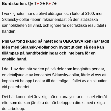
Bordskorten:
Q♠ T
♥
2♣ K
♦
7♣
I verkligheten har du blivit utdragen och förlorat $100, men
Sklansky-dollar -teorin räknar endast på den statistiska
sannolikheten till vinst, och ignorerar det faktiska resultatet i
handen.
Phil Galfond (känd på nätet som OMGClayAiken) har tagit
idén med Sklansky-dollar och byggt ut den så den kan
tillämpas på handfördelningar och inte bara för en
enskild hand.
I del 1 av den här serien på två delar om imaginära pengar,
en detaljstudie av konceptet Sklansky-dollar, lärde vi oss att
koppla ett belopp i dollar till det troliga utfallet av en situation
vid pokerbordet.
Det här konceptet är viktigt när du analyserar ditt spel efteråt
eftersom du kan jämföra de här beloppen direkt med riktiga
dollarbelopp.