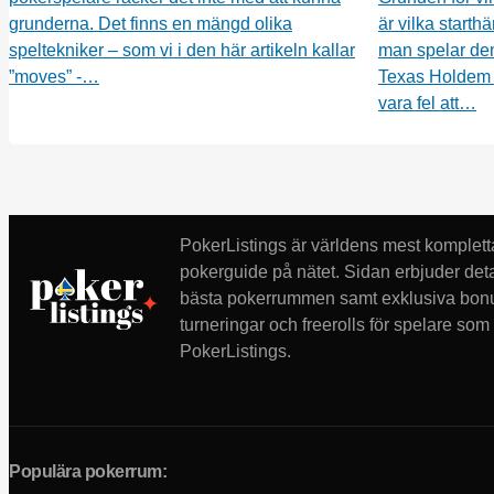
grunderna. Det finns en mängd olika
är vilka start
speltekniker – som vi i den här artikeln kallar
man spelar de
”moves” -…
Texas Holdem 
vara fel att…
PokerListings är världens mest komplet
pokerguide på nätet. Sidan erbjuder det
bästa pokerrummen samt exklusiva bonu
turneringar och freerolls för spelare som
PokerListings.
Populära pokerrum: