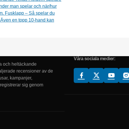
händer man spelar och när/hur
m. Fusklapp – Så spelar du
Även en topp 10-hand kan
Våra sociala medier:
ta och heltäckande
aljerade recensioner av de
sar, kampanjer,
 registrerar sig genom