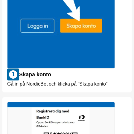
1
Skapa konto
Gå in på NordicBet och klicka på ”Skapa konto”.