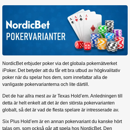
NordicBet erbjuder poker via det globala pokernätverket
iPoker. Det betyder att du får ett bra utbud av högkvalitativ
poker när du spelar hos dem, som innefattar alla de
vanligaste pokervarianterna och lite därtill.
Det de har allra mest av är Texas Hold’em. Anledningen till
detta är helt enkelt att det är den största pokervarianten
globalt, så det är vad de flesta spelare är intresserade av.
Six Plus Hold’em är en annan pokervariant du kanske hört
talas om, som också går att spela hos NordicBet. Den