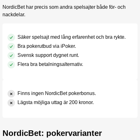
NordicBet har precis som andra spelsajter både för- och
nackdelar.
Säker spelsajt med lång erfarenhet och bra rykte.
Bra pokerutbud via iPoker.
Svensk support dygnet runt.
Flera bra betalningsalternativ.
Finns ingen NordicBet pokerbonus.
Lägsta möjliga uttag är 200 kronor.
NordicBet: pokervarianter