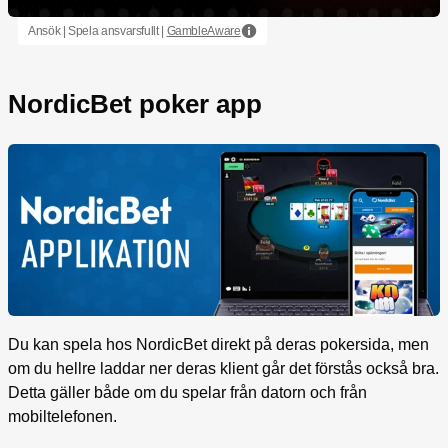
Ansök | Spela ansvarsfullt |
GambleAware
NordicBet poker app
Du kan spela hos NordicBet direkt på deras pokersida, men
om du hellre laddar ner deras klient går det förstås också bra.
Detta gäller både om du spelar från datorn och från
mobiltelefonen.