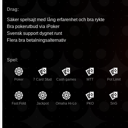
Drag:
Säker spelsajt med lång erfarenhet och bra rykte
Bra pokerutbud via iPoker
Svensk support dygnet runt
Flera bra betalningsalternativ
Spel:
Poker
7 Card Stud
Cash games
MTT
Pot Limit
Fast Fold
Jackpot
Omaha Hi-Lo
PKO
SnG