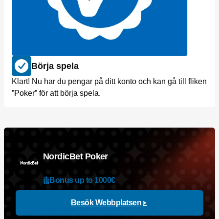
Börja spela
Klart! Nu har du pengar på ditt konto och kan gå till fliken
”Poker” för att börja spela.
NordicBet Poker
Bonus up to 1000€
Besök Webbplatsen