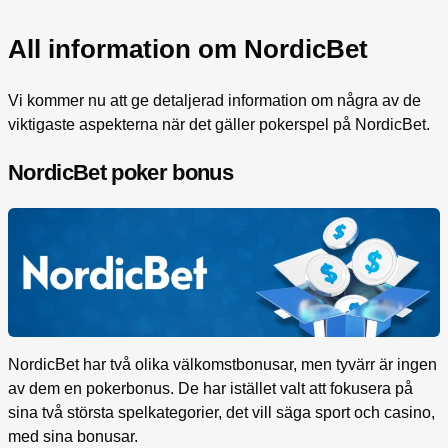
All information om NordicBet
Vi kommer nu att ge detaljerad information om några av de
viktigaste aspekterna när det gäller pokerspel på NordicBet.
NordicBet poker bonus
NordicBet har två olika välkomstbonusar, men tyvärr är ingen
av dem en pokerbonus. De har istället valt att fokusera på
sina två största spelkategorier, det vill säga sport och casino,
med sina bonusar.