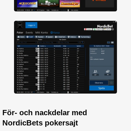
För- och nackdelar med
NordicBets pokersajt