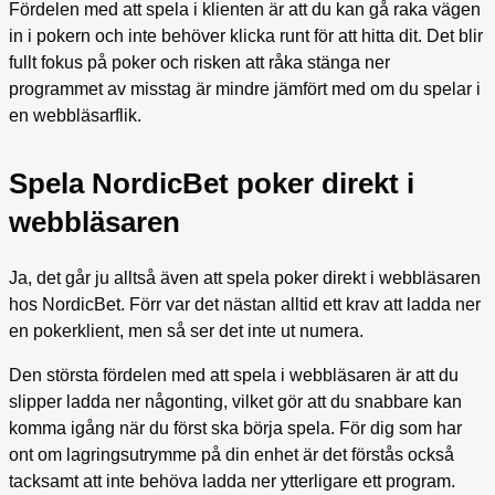
Fördelen med att spela i klienten är att du kan gå raka vägen
in i pokern och inte behöver klicka runt för att hitta dit. Det blir
fullt fokus på poker och risken att råka stänga ner
programmet av misstag är mindre jämfört med om du spelar i
en webbläsarflik.
Spela NordicBet poker direkt i
webbläsaren
Ja, det går ju alltså även att spela poker direkt i webbläsaren
hos NordicBet. Förr var det nästan alltid ett krav att ladda ner
en pokerklient, men så ser det inte ut numera.
Den största fördelen med att spela i webbläsaren är att du
slipper ladda ner någonting, vilket gör att du snabbare kan
komma igång när du först ska börja spela. För dig som har
ont om lagringsutrymme på din enhet är det förstås också
tacksamt att inte behöva ladda ner ytterligare ett program.