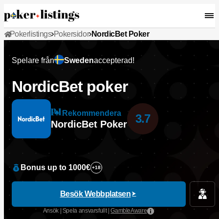
Pokerlistings
Pokersidor
NordicBet Poker
Spelare från
Sweden
accepterad!
NordicBet poker
Rekommendera
3.7
NordicBet Poker
Bonus up to 1000€
+18
Besök Webbplatsen
Ansök | Spela ansvarsfullt |
GambleAware