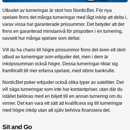
Utbudet av turneringar är stort hos NordicBet. För nya
spelare finns det många turneringar med lågt inköp att delta i,
varav vissa har garanterade prissummor. Det betyder att det
finns en garanterad minstanivå för prispotten i en turnering,
oavsett hur många spelare som deltar.
Vill du ha chans till högre prissummor finns det även ett stort
utbud av turneringar som erbjuder det, men i dem är
inköpssumman också högre. Dessa turneringar riktar sig
framförallt till mer erfarna spelare, med större bankrulle.
NordicBet poker erbjuder också olika typer av satelliter. Det
vill säga turneringar som inte har kontantpriser, utan där du
istället belönas med en biljett till en annan turnering om du
vinner. Det kan vara ett sätt att kvalificera sig till turneringar
med högre inköp utan att själv behöva finansiera det.
Sit and Go