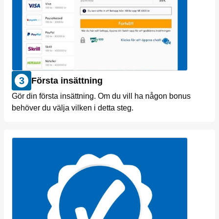
3
Första insättning
Gör din första insättning. Om du vill ha någon bonus
behöver du välja vilken i detta steg.