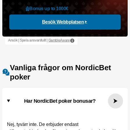
Bonus up to 1000€
Besök Webbplatsen
Ansök | Spela ansvarsfullt |
GambleAware
Vanliga frågor om NordicBet
poker
Har NordicBet poker bonusar?
Nej, tyvärr inte. De erbjuder endast