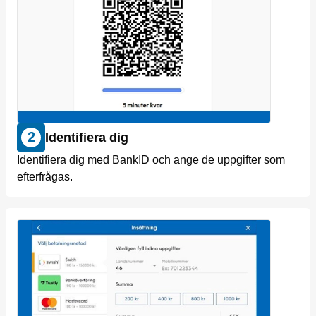
2
Identifiera dig
Identifiera dig med BankID och ange de uppgifter som
efterfrågas.