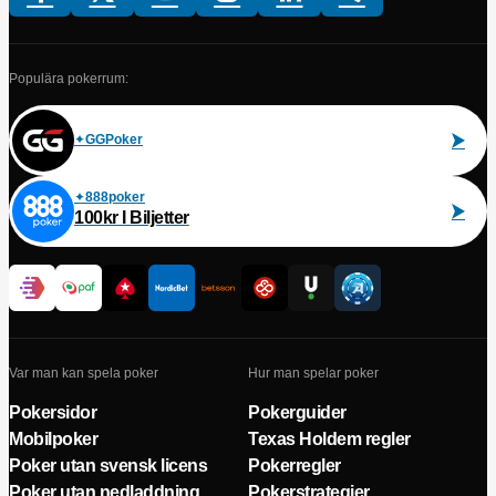
Populära pokerrum:
GGPoker
888poker
100kr I Biljetter
Var man kan spela poker
Hur man spelar poker
Pokersidor
Pokerguider
Mobilpoker
Texas Holdem regler
Poker utan svensk licens
Pokerregler
Poker utan nedladdning
Pokerstrategier