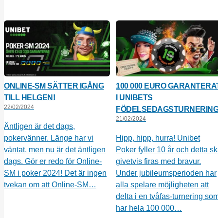
ONLINE-SM SÄTTER IGÅNG
100 000 EURO GARANTERA
TILL HELGEN!
I UNIBETS
22/02/2024
FÖDELSEDAGSTURNERIN
21/02/2024
Äntligen är det dags,
pokervänner. Länge har vi
Hipp, hipp, hurra! Unibet
väntat, men nu är det äntligen
Poker fyller 10 år och detta s
dags. Gör er redo för Online-
givetvis firas med bravur.
SM i poker 2024! Det är ingen
Under jubileumsperioden har
tvekan om att Online-SM…
alla spelare möjligheten att
delta i en tvåfas-turnering so
har hela 100 000…