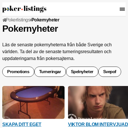
Pokerlistings
Pokernyheter
Pokernyheter
Läs de senaste pokernyheterna från både Sverige och
världen. Ta del av de senaste turneringsresultaten och
uppdateringarna från pokersajterna.
Promotions
Turneringar
Spelnyheter
Svepof
SKAPA DITT EGET
VIKTOR BLOM INTERVJUA