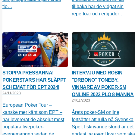
tio…
tillbaka har de vidgat sin
repertoar och erbjuder…
STOPPA PRESSARNA!
INTERVJU MED ROBIN
POKERSTARS HAR SLÄPPT
”DRBONO” TONEBY,
SCHEMAT FÖR EPT 2024!
VINNARE AV POKER-SM
24/11/2023
ONLINE 2023 PLO 8-MANNA
24/11/2023
European Poker Tour –
kanske mer känt som EPT –
Årets poker-SM online
har levererat de absolut mest
fortsätter att rulla på Svenska
populära livepoker-
Spel. I skrivande stund är det
evenemangen sedan de
endast tre event kvar som ska