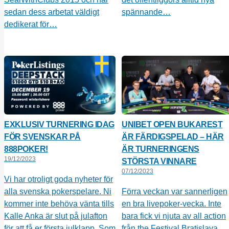
sedan dess arbetat väldigt
spännande…
dedikerat för…
EXKLUSIV TURNERING IDAG
UNIBET OPEN BUKAREST
FÖR SVENSKAR PÅ
ÄR FÄRDIGSPELAD – HÄR
888POKER!
ÄR TURNERINGENS
19/12/2023
STÖRSTA VINNARE
07/12/2023
Vi har otroligt goda nyheter för
alla svenska pokerspelare. Ni
Förra veckan var sannerligen
kommer inte behöva vänta tills
en bra livepoker-vecka. Inte
Kalle Anka är slut på julafton
bara fick vi njuta av all action
för att få er första julklapp. Som
från the Festival Bratislava,