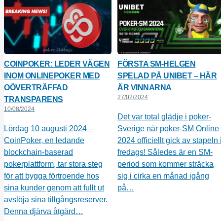
COINPOKER: LEDER VÄGEN
FÖRSTA SM-HELGEN
INOM ONLINEPOKER MED
SPELAD PÅ UNIBET – HÄR
OÖVERTRÄFFAD
ÄR VINNARNA
27/02/2024
TRANSPARENS
10/08/2024
Det var total glädje i poker-
Lördag 10 augusti 2024 –
Sverige när poker-SM Online
CoinPoker, en ledande
2024 officiellt gick av stapeln 
blockchain-baserad
fredags! Således är en SM-
pokerplattform, tar stora steg
period som kommer sträcka
för att bygga förtroende hos
sig i cirka en månad igång
sina kunder genom att fullt ut
på…
avslöja sina tillgångsreserver.
Denna djärva åtgärd…