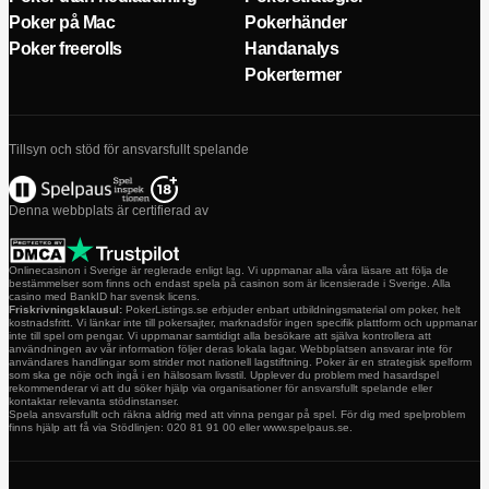
Poker på Mac
Pokerhänder
Poker freerolls
Handanalys
Pokertermer
Tillsyn och stöd för ansvarsfullt spelande
Denna webbplats är certifierad av
Onlinecasinon i Sverige är reglerade enligt lag. Vi uppmanar alla våra läsare att följa de
bestämmelser som finns och endast spela på casinon som är licensierade i Sverige. Alla
casino med BankID har svensk licens.
Friskrivningsklausul:
PokerListings.se erbjuder enbart utbildningsmaterial om poker, helt
kostnadsfritt. Vi länkar inte till pokersajter, marknadsför ingen specifik plattform och uppmanar
inte till spel om pengar. Vi uppmanar samtidigt alla besökare att själva kontrollera att
användningen av vår information följer deras lokala lagar. Webbplatsen ansvarar inte för
användares handlingar som strider mot nationell lagstiftning. Poker är en strategisk spelform
som ska ge nöje och ingå i en hälsosam livsstil. Upplever du problem med hasardspel
rekommenderar vi att du söker hjälp via organisationer för ansvarsfullt spelande eller
kontaktar relevanta stödinstanser.
Spela ansvarsfullt och räkna aldrig med att vinna pengar på spel. För dig med spelproblem
finns hjälp att få via Stödlinjen: 020 81 91 00 eller www.spelpaus.se.