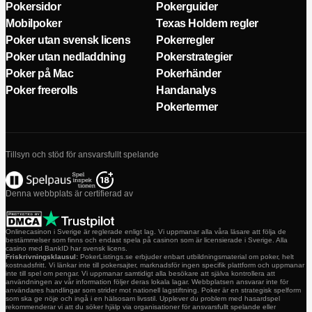
Pokersidor
Pokerguider
Mobilpoker
Texas Holdem regler
Poker utan svensk licens
Pokerregler
Poker utan nedladdning
Pokerstrategier
Poker på Mac
Pokerhänder
Poker freerolls
Handanalys
Pokertermer
Tillsyn och stöd för ansvarsfullt spelande
Denna webbplats är certifierad av
Onlinecasinon i Sverige är reglerade enligt lag. Vi uppmanar alla våra läsare att följa de
bestämmelser som finns och endast spela på casinon som är licensierade i Sverige. Alla
casino med BankID har svensk licens.
Friskrivningsklausul:
PokerListings.se erbjuder enbart utbildningsmaterial om poker, helt
kostnadsfritt. Vi länkar inte till pokersajter, marknadsför ingen specifik plattform och uppmanar
inte till spel om pengar. Vi uppmanar samtidigt alla besökare att själva kontrollera att
användningen av vår information följer deras lokala lagar. Webbplatsen ansvarar inte för
användares handlingar som strider mot nationell lagstiftning. Poker är en strategisk spelform
som ska ge nöje och ingå i en hälsosam livsstil. Upplever du problem med hasardspel
rekommenderar vi att du söker hjälp via organisationer för ansvarsfullt spelande eller