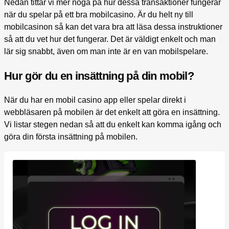
Nedan tittar vi mer noga på hur dessa transaktioner fungerar
när du spelar på ett bra mobilcasino. Är du helt ny till
mobilcasinon så kan det vara bra att läsa dessa instruktioner
så att du vet hur det fungerar. Det är väldigt enkelt och man
lär sig snabbt, även om man inte är en van mobilspelare.
Hur gör du en insättning på din mobil?
När du har en mobil casino app eller spelar direkt i
webbläsaren på mobilen är det enkelt att göra en insättning.
Vi listar stegen nedan så att du enkelt kan komma igång och
göra din första insättning på mobilen.