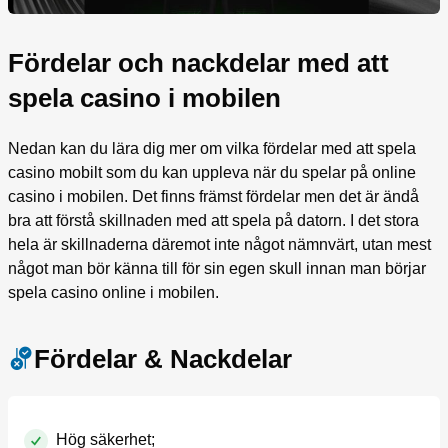
Fördelar och nackdelar med att
spela casino i mobilen
Nedan kan du lära dig mer om vilka fördelar med att spela
casino mobilt som du kan uppleva när du spelar på online
casino i mobilen. Det finns främst fördelar men det är ändå
bra att förstå skillnaden med att spela på datorn. I det stora
hela är skillnaderna däremot inte något nämnvärt, utan mest
något man bör känna till för sin egen skull innan man börjar
spela casino online i mobilen.
Fördelar & Nackdelar
Hög säkerhet;