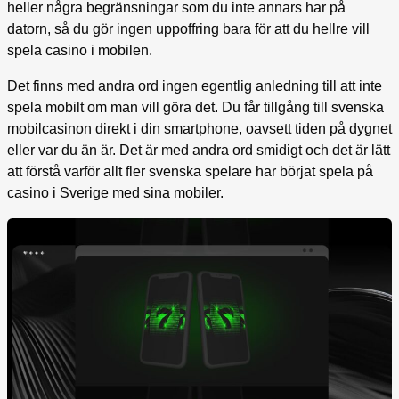
heller några begränsningar som du inte annars har på
datorn, så du gör ingen uppoffring bara för att du hellre vill
spela casino i mobilen.
Det finns med andra ord ingen egentlig anledning till att inte
spela mobilt om man vill göra det. Du får tillgång till svenska
mobilcasinon direkt i din smartphone, oavsett tiden på dygnet
eller var du än är. Det är med andra ord smidigt och det är lätt
att förstå varför allt fler svenska spelare har börjat spela på
casino i Sverige med sina mobiler.