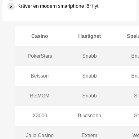
Kräver en modern smartphone för flyt
Casino
Hastighet
Spel
PokerStars
Snabb
Eno
Betsson
Snabb
Eno
BetMGM
Snabb
St
X3000
Blixtsnabb
St
Jalla Casino
Extrem
We