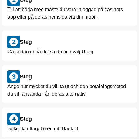
Till att börja med måste du vara inloggad på casinots
app eller på deras hemsida via din mobil.
2
Steg
Gå sedan in på ditt saldo och välj Uttag.
3
Steg
Ange hur mycket du vill ta ut och den betalningsmetod
du vill använda från deras alternativ.
4
Steg
Bekräfta uttaget med ditt BankID.