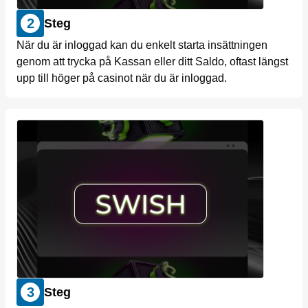
2
Steg
När du är inloggad kan du enkelt starta insättningen
genom att trycka på Kassan eller ditt Saldo, oftast längst
upp till höger på casinot när du är inloggad.
3
Steg