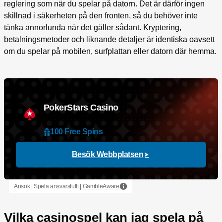
reglering som när du spelar på datorn. Det är därför ingen
skillnad i säkerheten på den fronten, så du behöver inte
tänka annorlunda när det gäller sådant. Kryptering,
betalningsmetoder och liknande detaljer är identiska oavsett
om du spelar på mobilen, surfplattan eller datorn där hemma.
PokerStars Casino
100 Free Spins
Besök Webbplatsen
Ansök | Spela ansvarsfullt |
GambleAware
Vilka casinospel kan jag spela på