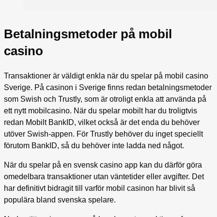
Betalningsmetoder på mobil
casino
Transaktioner är väldigt enkla när du spelar på mobil casino
Sverige. På casinon i Sverige finns redan betalningsmetoder
som Swish och Trustly, som är otroligt enkla att använda på
ett nytt mobilcasino. När du spelar mobilt har du troligtvis
redan Mobilt BankID, vilket också är det enda du behöver
utöver Swish-appen. För Trustly behöver du inget speciellt
förutom BankID, så du behöver inte ladda ned något.
När du spelar på en svensk casino app kan du därför göra
omedelbara transaktioner utan väntetider eller avgifter. Det
har definitivt bidragit till varför mobil casinon har blivit så
populära bland svenska spelare.