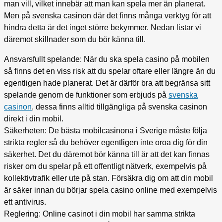
man vill, vilket innebär att man kan spela mer än planerat.
Men på svenska casinon där det finns många verktyg för att
hindra detta är det inget större bekymmer. Nedan listar vi
däremot skillnader som du bör känna till.
Ansvarsfullt spelande: När du ska spela casino på mobilen
så finns det en viss risk att du spelar oftare eller längre än du
egentligen hade planerat. Det är därför bra att begränsa sitt
spelande genom de funktioner som erbjuds på
svenska
casinon
, dessa finns alltid tillgängliga på svenska casinon
direkt i din mobil.
Säkerheten: De bästa mobilcasinona i Sverige måste följa
strikta regler så du behöver egentligen inte oroa dig för din
säkerhet. Det du däremot bör känna till är att det kan finnas
risker om du spelar på ett offentligt nätverk, exempelvis på
kollektivtrafik eller ute på stan. Försäkra dig om att din mobil
är säker innan du börjar spela casino online med exempelvis
ett antivirus.
Reglering: Online casinot i din mobil har samma strikta