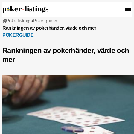
Pokerlistings
Pokerguide
Rankningen av pokerhänder, värde och mer
POKERGUIDE
Rankningen av pokerhänder, värde och
mer