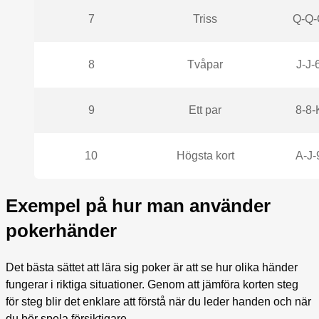
7
Triss
Q-Q-
8
Tvåpar
J-J-
9
Ett par
8-8-
10
Högsta kort
A-J-
Exempel på hur man använder
pokerhänder
Det bästa sättet att lära sig poker är att se hur olika händer
fungerar i riktiga situationer. Genom att jämföra korten steg
för steg blir det enklare att förstå när du leder handen och när
du bör spela försiktigare.