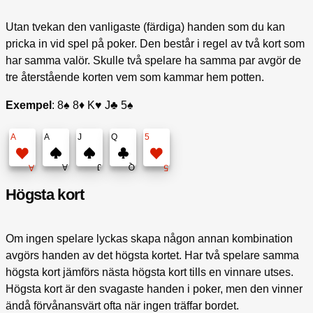
Utan tvekan den vanligaste (färdiga) handen som du kan
pricka in vid spel på poker. Den består i regel av två kort som
har samma valör. Skulle två spelare ha samma par avgör de
tre återstående korten vem som kammar hem potten.
Exempel
: 8♠ 8♦ K♥ J♣ 5♠
A
A
J
Q
5
A
J
Q
A
5
Högsta kort
Om ingen spelare lyckas skapa någon annan kombination
avgörs handen av det högsta kortet. Har två spelare samma
högsta kort jämförs nästa högsta kort tills en vinnare utses.
Högsta kort är den svagaste handen i poker, men den vinner
ändå förvånansvärt ofta när ingen träffar bordet.