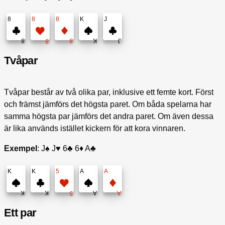
8
8
8
K
J
8
8
K
J
8
Tvåpar
Tvåpar består av två olika par, inklusive ett femte kort. Först
och främst jämförs det högsta paret. Om båda spelarna har
samma högsta par jämförs det andra paret. Om även dessa
är lika används istället kickern för att kora vinnaren.
Exempel
: J♠ J♥ 6♣ 6♦ A♣
K
K
5
A
A
K
K
A
A
5
Ett par