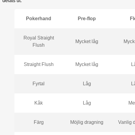
delats ut.
Pokerhand
Pre-flop
Fl
Royal Straight
Mycket låg
Mycke
Flush
Straight Flush
Mycket låg
L
Fyrtal
Låg
L
Kåk
Låg
Me
Färg
Möjlig dragning
Vanlig 