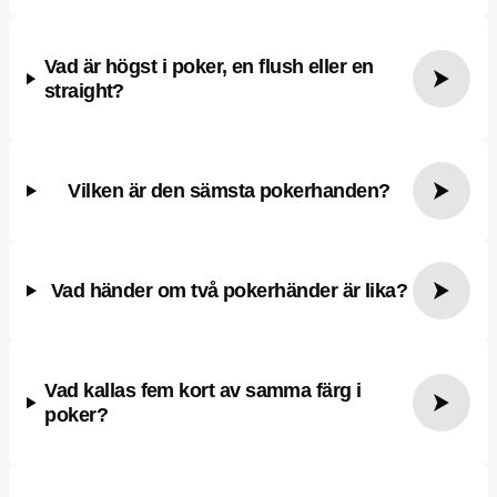
Vad är högst i poker, en flush eller en
straight?
Vilken är den sämsta pokerhanden?
Vad händer om två pokerhänder är lika?
Vad kallas fem kort av samma färg i
poker?