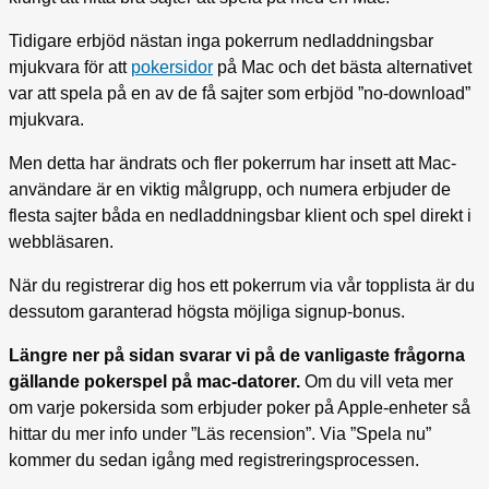
Tidigare erbjöd nästan inga pokerrum nedladdningsbar
mjukvara för att
pokersidor
på Mac och det bästa alternativet
var att spela på en av de få sajter som erbjöd ”no-download”
mjukvara.
Men detta har ändrats och fler pokerrum har insett att Mac-
användare är en viktig målgrupp, och numera erbjuder de
flesta sajter båda en nedladdningsbar klient och spel direkt i
webbläsaren.
När du registrerar dig hos ett pokerrum via vår topplista är du
dessutom garanterad högsta möjliga signup-bonus.
Längre ner på sidan svarar vi på de vanligaste frågorna
gällande pokerspel på mac-datorer.
Om du vill veta mer
om varje pokersida som erbjuder poker på Apple-enheter så
hittar du mer info under ”Läs recension”. Via ”Spela nu”
kommer du sedan igång med registreringsprocessen.