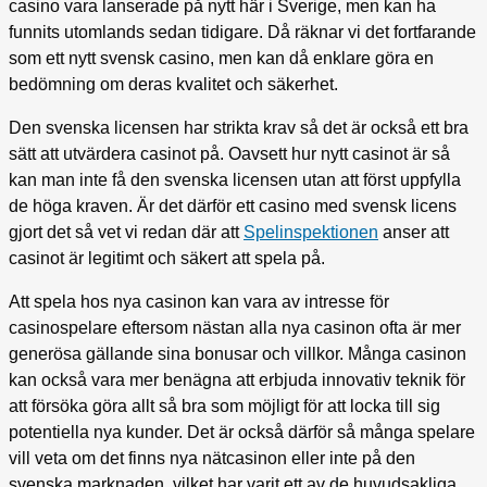
casino vara lanserade på nytt här i Sverige, men kan ha
funnits utomlands sedan tidigare. Då räknar vi det fortfarande
som ett nytt svensk casino, men kan då enklare göra en
bedömning om deras kvalitet och säkerhet.
Den svenska licensen har strikta krav så det är också ett bra
sätt att utvärdera casinot på. Oavsett hur nytt casinot är så
kan man inte få den svenska licensen utan att först uppfylla
de höga kraven. Är det därför ett casino med svensk licens
gjort det så vet vi redan där att
Spelinspektionen
anser att
casinot är legitimt och säkert att spela på.
Att spela hos nya casinon kan vara av intresse för
casinospelare eftersom nästan alla nya casinon ofta är mer
generösa gällande sina bonusar och villkor. Många casinon
kan också vara mer benägna att erbjuda innovativ teknik för
att försöka göra allt så bra som möjligt för att locka till sig
potentiella nya kunder. Det är också därför så många spelare
vill veta om det finns nya nätcasinon eller inte på den
svenska marknaden, vilket har varit ett av de huvudsakliga