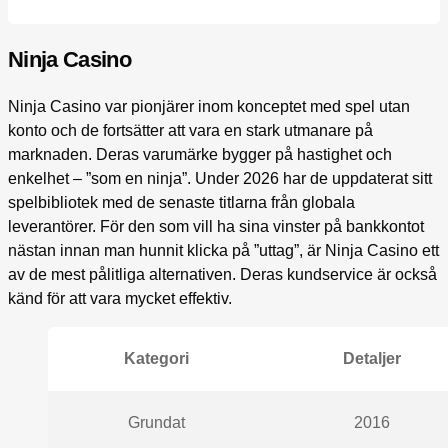
Ninja Casino
Ninja Casino var pionjärer inom konceptet med spel utan
konto och de fortsätter att vara en stark utmanare på
marknaden. Deras varumärke bygger på hastighet och
enkelhet – ”som en ninja”. Under 2026 har de uppdaterat sitt
spelbibliotek med de senaste titlarna från globala
leverantörer. För den som vill ha sina vinster på bankkontot
nästan innan man hunnit klicka på ”uttag”, är Ninja Casino ett
av de mest pålitliga alternativen. Deras kundservice är också
känd för att vara mycket effektiv.
Kategori
Detaljer
Grundat
2016