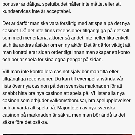
bonusar är dåliga, spelutbudet håller inte måttet eller att
kundservices inte är acceptabel.
Det är därför man ska vara försiktig med att spela på det nya
casinot. Då det inte finns recensioner tillgängliga på det sätt
som med mer erfarna aktörer så är det inte heller lika enkelt
att hitta andras åsikter om en ny aktör. Det är därför viktigt att
man kontrollerar sidan ordentligt innan man skapar ett konto
och börjar spela för sina egna pengar på sidan.
Vill man inte kontrollera casinot själv bör man titta efter
tillgängliga recensioner. Du kan till exempel använda vår
lista över nya casinon på den svenska marknaden för att
snabbt hitta bra nya casinon att spela på. Vi listar alla nya
casinon som erbjuder välkomstbonusar, bra spelupplevelser
och är värda att spela på. Majoriteten av nya svenska
casinon på marknaden är säkra, men man bör ändå ta det
säkra före det osäkra.