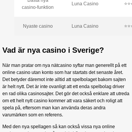
Bästa nya
Luna Casino
⭐⭐
casino‑funktion
Nyaste casino
Luna Casino
⭐⭐
Vad är nya casino i Sverige?
När man pratar om nya nätcasino syftar man generellt på ett
online casino utan konto som har startats det senaste året.
Det betyder däremot inte alltid att spelbolaget bakom sajten
är helt nytt. Det är inte ovanligt att ett enda spelbolag driver
en rad olika casinosajter. Det gör det också enklare att utreda
om ett helt nytt casino kommer att vara säkert och roligt att
spela på, eftersom man kan använda deras andra
varumärken som en referens.
Med den nya spellagen så kan också vissa nya online