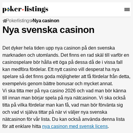
Pokerlistings
Nya casinon
Nya svenska casinon
Det dyker hela tiden upp nya casinon på den svenska
marknaden och utomlands. Det finns en rad skäl till varför en
casinospelare bör hålla ett öga på dessa då de i vissa fall
kan medföra fördelar. Ett nytt casino vill desperat ha nya
spelare så det finns goda möjligheter att få fördelar från detta,
exempelvis genom bättre bonusar och mycket annat.
Vi ska titta mer på nya casino 2026 och vad man bör känna
till innan man börjar spela på nya nätcasinon. Vi ska också
titta på vilka fördelar man kan få, vad man bör förvänta sig
och vad vi själva tittar på när vi väljer nya svenska
nätcasinon för vår lista. Du kan också använda denna lista
för att enklare hitta
nya casinon med svensk licens
.