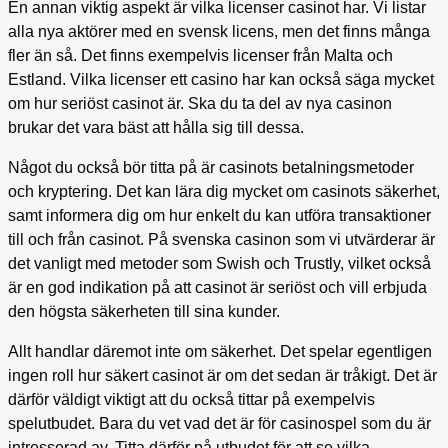
En annan viktig aspekt är vilka licenser casinot har. Vi listar
alla nya aktörer med en svensk licens, men det finns många
fler än så. Det finns exempelvis licenser från Malta och
Estland. Vilka licenser ett casino har kan också säga mycket
om hur seriöst casinot är. Ska du ta del av nya casinon
brukar det vara bäst att hålla sig till dessa.
Något du också bör titta på är casinots betalningsmetoder
och kryptering. Det kan lära dig mycket om casinots säkerhet,
samt informera dig om hur enkelt du kan utföra transaktioner
till och från casinot. På svenska casinon som vi utvärderar är
det vanligt med metoder som Swish och Trustly, vilket också
är en god indikation på att casinot är seriöst och vill erbjuda
den högsta säkerheten till sina kunder.
Allt handlar däremot inte om säkerhet. Det spelar egentligen
ingen roll hur säkert casinot är om det sedan är tråkigt. Det är
därför väldigt viktigt att du också tittar på exempelvis
spelutbudet. Bara du vet vad det är för casinospel som du är
intresserad av. Titta därför på utbudet för att se vilka