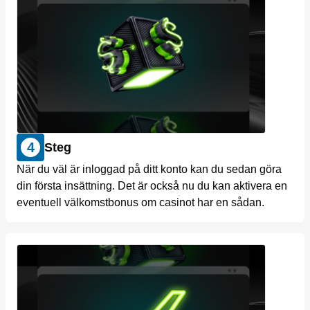
4
Steg
När du väl är inloggad på ditt konto kan du sedan göra
din första insättning. Det är också nu du kan aktivera en
eventuell välkomstbonus om casinot har en sådan.