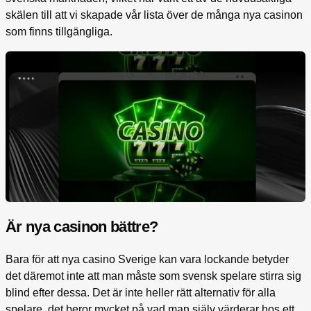
skälen till att vi skapade vår lista över de många nya casinon
som finns tillgängliga.
Är nya casinon bättre?
Bara för att nya casino Sverige kan vara lockande betyder
det däremot inte att man måste som svensk spelare stirra sig
blind efter dessa. Det är inte heller rätt alternativ för alla
spelare, det beror mycket på vad man själv värderar hos ett