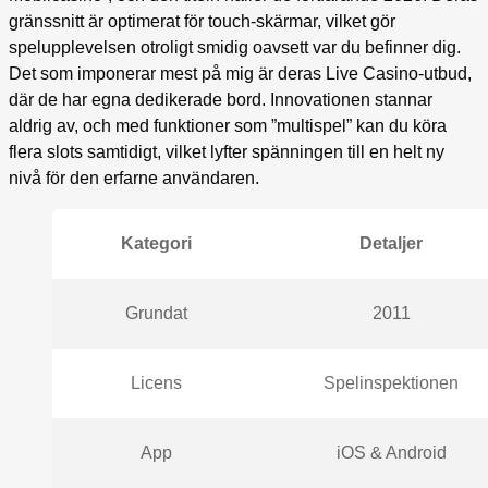
gränssnitt är optimerat för touch-skärmar, vilket gör
spelupplevelsen otroligt smidig oavsett var du befinner dig.
Det som imponerar mest på mig är deras Live Casino-utbud,
där de har egna dedikerade bord. Innovationen stannar
aldrig av, och med funktioner som ”multispel” kan du köra
flera slots samtidigt, vilket lyfter spänningen till en helt ny
nivå för den erfarne användaren.
Kategori
Detaljer
Grundat
2011
Licens
Spelinspektionen
App
iOS & Android