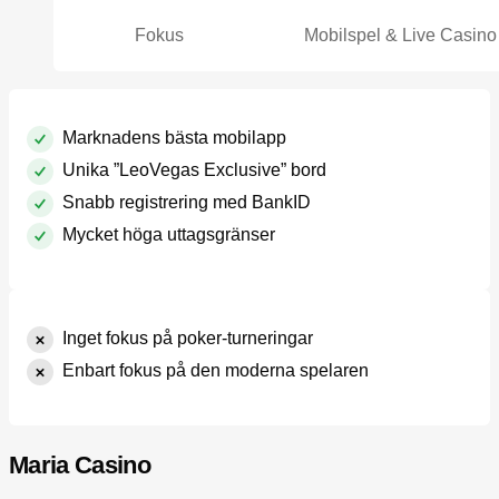
Fokus
Mobilspel & Live Casino
Marknadens bästa mobilapp
Unika ”LeoVegas Exclusive” bord
Snabb registrering med BankID
Mycket höga uttagsgränser
Inget fokus på poker-turneringar
Enbart fokus på den moderna spelaren
Maria Casino