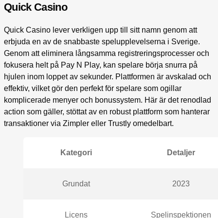
Quick Casino
Quick Casino lever verkligen upp till sitt namn genom att
erbjuda en av de snabbaste spelupplevelserna i Sverige.
Genom att eliminera långsamma registreringsprocesser och
fokusera helt på Pay N Play, kan spelare börja snurra på
hjulen inom loppet av sekunder. Plattformen är avskalad och
effektiv, vilket gör den perfekt för spelare som ogillar
komplicerade menyer och bonussystem. Här är det renodlad
action som gäller, stöttat av en robust plattform som hanterar
transaktioner via Zimpler eller Trustly omedelbart.
Kategori
Detaljer
Grundat
2023
Licens
Spelinspektionen