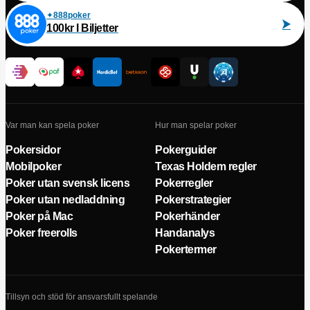
888poker
100kr I Biljetter
Var man kan spela poker
Hur man spelar poker
Pokersidor
Pokerguider
Mobilpoker
Texas Holdem regler
Poker utan svensk licens
Pokerregler
Poker utan nedladdning
Pokerstrategier
Poker på Mac
Pokerhänder
Poker freerolls
Handanalys
Pokertermer
Tillsyn och stöd för ansvarsfullt spelande