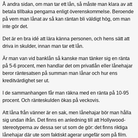
Å andra sidan, om man tar ett lån, så måste man klara av att
betala tillbaka pengarna enligt överenskommelse. Beroende
på vem man lånat av så kan räntan bli väldigt hög, om man
inte gör det.
Det är en bra idé att lära känna personen, och hens sätt att
driva in skulder, innan man tar ett lån.
Är man van vid banklån så kanske man tänker sig en ränta
på 5-6 procent, men handlar det om privatlån eller lånehajar
beror räntesatsen på summan man lånar och hur ens
kreditvärdighet ser ut.
I de sammanhangen får man räkna med en ränta på 10-95
procent. Och ränteskulden ökas på veckovis.
Att låna från vänner är en sak, men lånehajar bör man hålla
sig undan ifrån. Det finns en anledning till att Hollywood-
stereotyperna av dessa ser ut som de gör: det finns riktiga
lånehajar där ute som faktiskt agerar ungefär som på film.