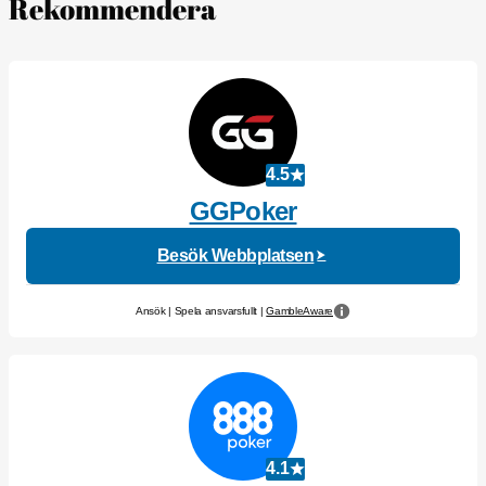
Rekommendera
4.5
GGPoker
Besök Webbplatsen
Ansök | Spela ansvarsfullt |
GambleAware
4.1