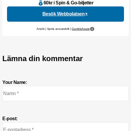
60kr i Spin & Go-biljetter
Besök Webbplatsen
Ansök | Spela ansvarsfullt |
GambleAware
Lämna din kommentar
Your Name:
E-post: