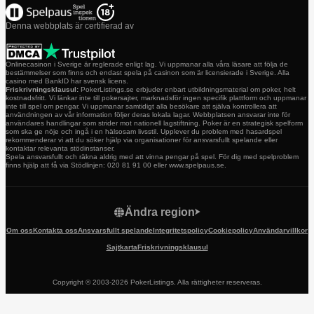
Denna webbplats är certifierad av
Onlinecasinon i Sverige är reglerade enligt lag. Vi uppmanar alla våra läsare att följa de
bestämmelser som finns och endast spela på casinon som är licensierade i Sverige. Alla
casino med BankID har svensk licens.
Friskrivningsklausul:
PokerListings.se erbjuder enbart utbildningsmaterial om poker, helt
kostnadsfritt. Vi länkar inte till pokersajter, marknadsför ingen specifik plattform och uppmanar
inte till spel om pengar. Vi uppmanar samtidigt alla besökare att själva kontrollera att
användningen av vår information följer deras lokala lagar. Webbplatsen ansvarar inte för
användares handlingar som strider mot nationell lagstiftning. Poker är en strategisk spelform
som ska ge nöje och ingå i en hälsosam livsstil. Upplever du problem med hasardspel
rekommenderar vi att du söker hjälp via organisationer för ansvarsfullt spelande eller
kontaktar relevanta stödinstanser.
Spela ansvarsfullt och räkna aldrig med att vinna pengar på spel. För dig med spelproblem
finns hjälp att få via Stödlinjen: 020 81 91 00 eller www.spelpaus.se.
Ändra region
Om oss
Kontakta oss
Ansvarsfullt spelande
Integritetspolicy
Cookiepolicy
Användarvillkor
Sajtkarta
Friskrivningsklausul
Copyright © 2003-2026 PokerListings. Alla rättigheter reserveras.