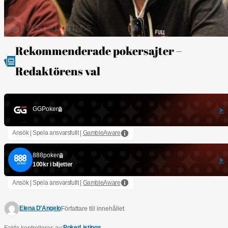
Rekommenderade pokersajter –
Redaktörens val
GGPoker
Ansök | Spela ansvarsfullt |
GambleAware
888poker
100kr i biljetter
Ansök | Spela ansvarsfullt |
GambleAware
Elena D’Angelo
Författare till innehållet
PokerListings