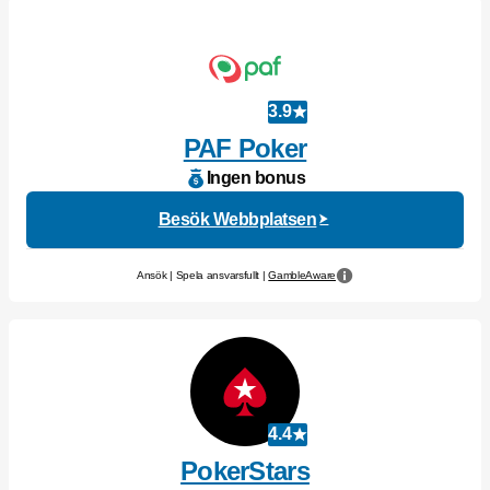
3.9
PAF Poker
Ingen bonus
Besök Webbplatsen
Ansök | Spela ansvarsfullt |
GambleAware
4.4
PokerStars