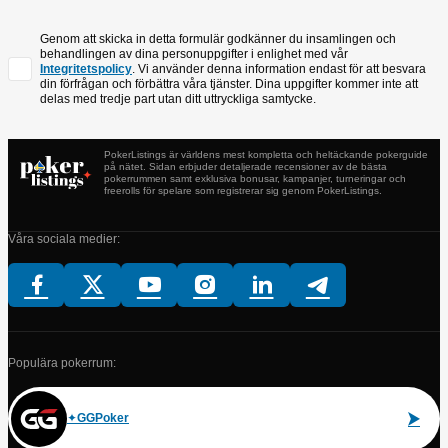
Genom att skicka in detta formulär godkänner du insamlingen och
behandlingen av dina personuppgifter i enlighet med vår
Integritetspolicy
. Vi använder denna information endast för att besvara
din förfrågan och förbättra våra tjänster. Dina uppgifter kommer inte att
delas med tredje part utan ditt uttryckliga samtycke.
PokerListings är världens mest kompletta och heltäckande pokerguide
på nätet. Sidan erbjuder detaljerade recensioner av de bästa
pokerrummen samt exklusiva bonusar, kampanjer, turneringar och
freerolls för spelare som registrerar sig genom PokerListings.
Våra sociala medier:
Populära pokerrum:
GGPoker