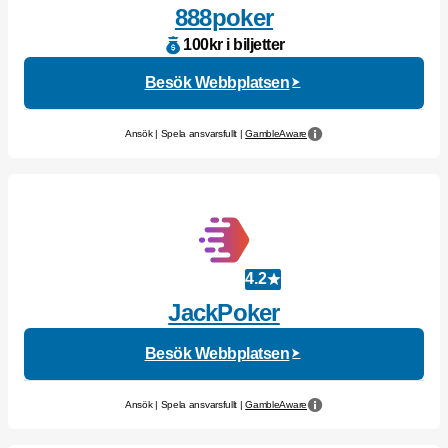
888poker
100kr i biljetter
Besök Webbplatsen
Ansök | Spela ansvarsfullt |
GambleAware
4.2
JackPoker
Besök Webbplatsen
Ansök | Spela ansvarsfullt |
GambleAware