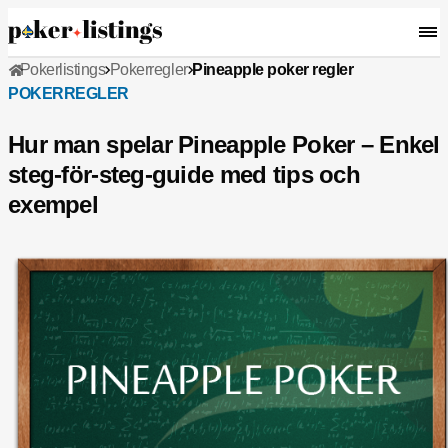
Pokerlistings
Pokerregler
Pineapple poker regler
POKERREGLER
Hur man spelar Pineapple Poker – Enkel
steg-för-steg-guide med tips och
exempel