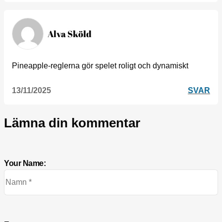
Alva Sköld
Pineapple-reglerna gör spelet roligt och dynamiskt
13/11/2025
SVAR
Lämna din kommentar
Your Name: