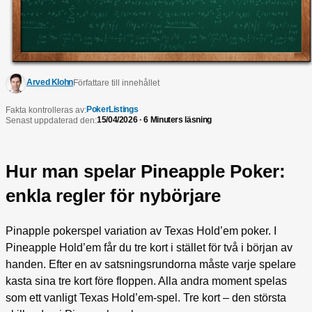
Arved Klohn
Författare till innehållet
PokerListings
Fakta kontrolleras av:
15/04/2026 · 6 Minuters läsning
Senast uppdaterad den:
Hur man spelar Pineapple Poker:
enkla regler för nybörjare
Pinapple pokerspel variation av Texas Hold’em poker. I
Pineapple Hold’em får du tre kort i stället för två i början av
handen. Efter en av satsningsrundorna måste varje spelare
kasta sina tre kort före floppen. Alla andra moment spelas
som ett vanligt Texas Hold’em-spel. Tre kort – den största