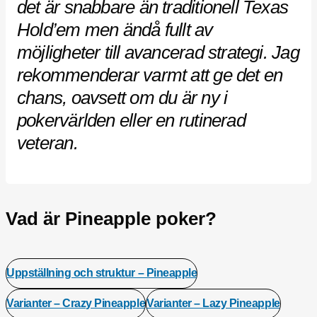
det är snabbare än traditionell Texas
Hold’em men ändå fullt av
möjligheter till avancerad strategi. Jag
rekommenderar varmt att ge det en
chans, oavsett om du är ny i
pokervärlden eller en rutinerad
veteran.
Vad är Pineapple poker?
Uppställning och struktur – Pineapple
Varianter – Crazy Pineapple
Varianter – Lazy Pineapple