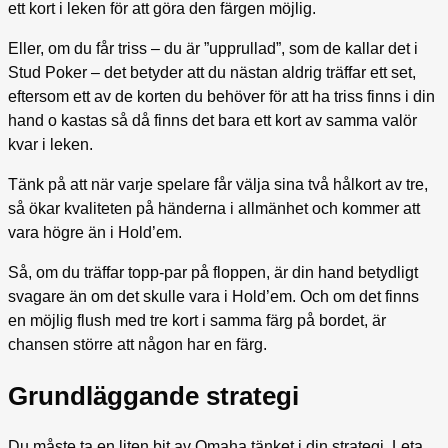
ett kort i leken för att göra den färgen möjlig.
Eller, om du får triss – du är ”upprullad”, som de kallar det i
Stud Poker – det betyder att du nästan aldrig träffar ett set,
eftersom ett av de korten du behöver för att ha triss finns i din
hand o kastas så då finns det bara ett kort av samma valör
kvar i leken.
Tänk på att när varje spelare får välja sina två hålkort av tre,
så ökar kvaliteten på händerna i allmänhet och kommer att
vara högre än i Hold’em.
Så, om du träffar topp-par på floppen, är din hand betydligt
svagare än om det skulle vara i Hold’em. Och om det finns
en möjlig flush med tre kort i samma färg på bordet, är
chansen större att någon har en färg.
Grundläggande strategi
Du måste ta en liten bit av Omaha tänket i din strategi. Leta