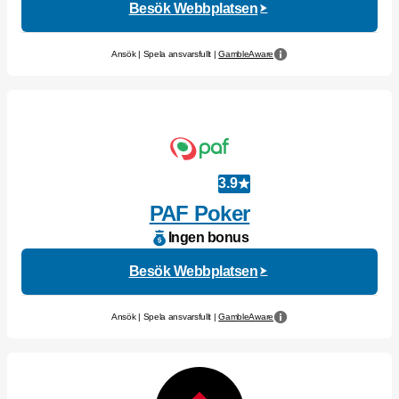
Besök Webbplatsen
Ansök | Spela ansvarsfullt |
GambleAware
3.9
PAF Poker
Ingen bonus
Besök Webbplatsen
Ansök | Spela ansvarsfullt |
GambleAware