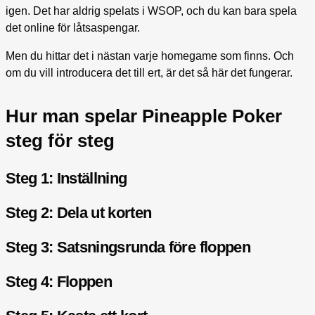
igen. Det har aldrig spelats i WSOP, och du kan bara spela
det online för låtsaspengar.
Men du hittar det i nästan varje homegame som finns. Och
om du vill introducera det till ert, är det så här det fungerar.
Hur man spelar Pineapple Poker
steg för steg
Steg 1: Inställning
Steg 2: Dela ut korten
Steg 3: Satsningsrunda före floppen
Steg 4: Floppen