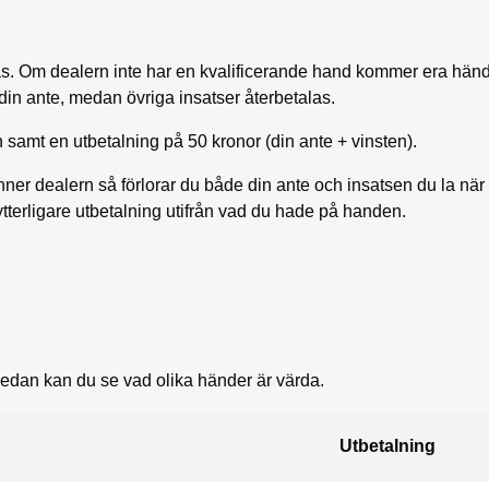
isas. Om dealern inte har en kvalificerande hand kommer era hände
din ante, medan övriga insatser återbetalas.
n samt en utbetalning på 50 kronor (din ante + vinsten).
inner dealern så förlorar du både din ante och insatsen du la n
ytterligare utbetalning utifrån vad du hade på handen.
 nedan kan du se vad olika händer är värda.
Utbetalning