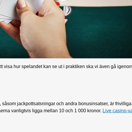
t visa hur spelandet kan se ut i praktiken ska vi även gå igeno
, såsom jackpottsatsningar och andra bonusinsatser, är frivillig
åerna vanligtvis ligga mellan 10 och 1 000 kronor.
Live casino-va