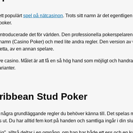
ett populärt
spel på nätcasinon
. Trots sitt namn är det egentligen 
poker.
om introducerade det för världen. Den professionella pokerspelar
t namn (Casino Poker) och med lite andra regler. Den version a
etta, av en annan spelare.
e casino. Målet är att få en så hög hand som möjligt och handr
rianter.
aribbean Stud Poker
 några grundläggande regler du behöver känna till. Det spelas 
ut. Du har alltid fem kort på handen och samtliga ingår i din slu
r sig”, alltså deltar i en omgång, om han har både ett ess och en