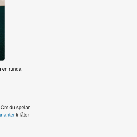
m en runda
a.Om du spelar
rianter
tillåter