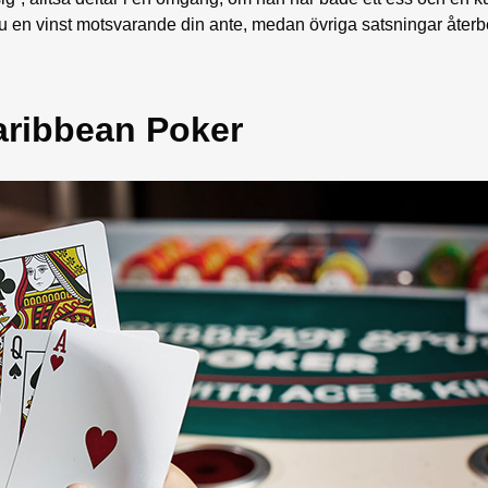
r du en vinst motsvarande din ante, medan övriga satsningar återb
aribbean Poker