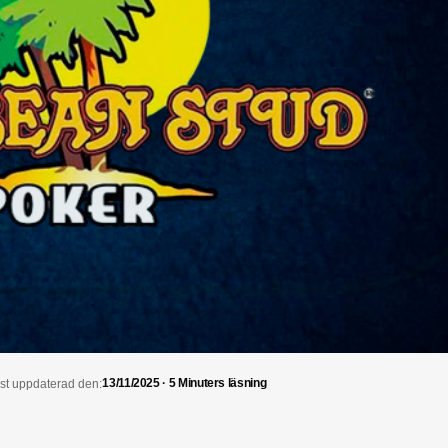
13/11/2025 · 5 Minuters läsning
st uppdaterad den: