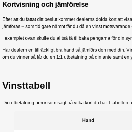
Kortvisning och jämförelse
Efter att du fattat ditt beslut kommer dealerns dolda kort att v
jämföras – som tidigare nämnt får du då en vinst motsvarande 
I exemplet ovan skulle du alltså få tillbaka pengarna för din sy
Har dealern en tillräckligt bra hand så jämförs den med din. V
om du vinner så får du en 1:1 utbetalning på din ante samt en 
Vinsttabell
Din utbetalning beror som sagt på vilka kort du har. I tabellen
Hand