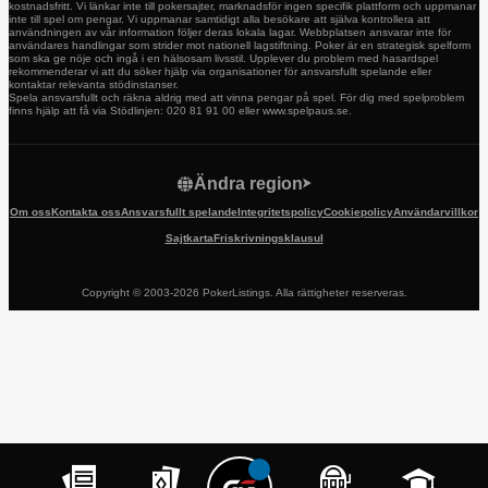
kostnadsfritt. Vi länkar inte till pokersajter, marknadsför ingen specifik plattform och uppmanar
inte till spel om pengar. Vi uppmanar samtidigt alla besökare att själva kontrollera att
användningen av vår information följer deras lokala lagar. Webbplatsen ansvarar inte för
användares handlingar som strider mot nationell lagstiftning. Poker är en strategisk spelform
som ska ge nöje och ingå i en hälsosam livsstil. Upplever du problem med hasardspel
rekommenderar vi att du söker hjälp via organisationer för ansvarsfullt spelande eller
kontaktar relevanta stödinstanser.
Spela ansvarsfullt och räkna aldrig med att vinna pengar på spel. För dig med spelproblem
finns hjälp att få via Stödlinjen: 020 81 91 00 eller www.spelpaus.se.
Ändra region
Om oss
Kontakta oss
Ansvarsfullt spelande
Integritetspolicy
Cookiepolicy
Användarvillkor
Sajtkarta
Friskrivningsklausul
Copyright © 2003-2026 PokerListings. Alla rättigheter reserveras.