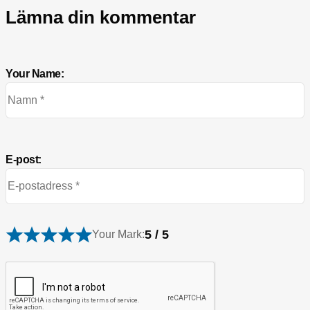
Lämna din kommentar
Your Name:
E-post:
5 / 5
Your Mark: