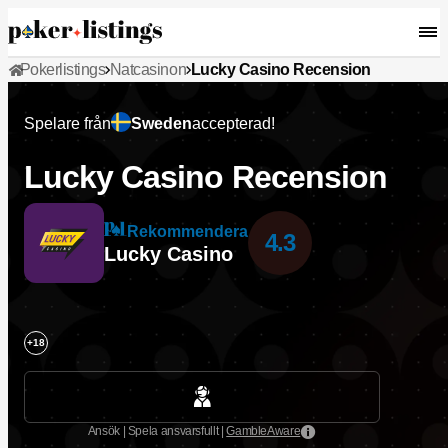
Pokerlistings
Natcasinon
Lucky Casino Recension
Spelare från
Sweden
accepterad!
Lucky Casino Recension
Rekommendera
4.3
Lucky Casino
+18
Ansök | Spela ansvarsfullt |
GambleAware