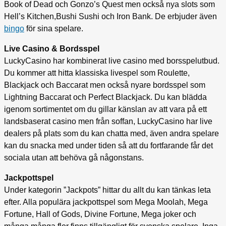
Book of Dead och Gonzo’s Quest men också nya slots som
Hell’s Kitchen,Bushi Sushi och Iron Bank. De erbjuder även
bingo
för sina spelare.
Live Casino & Bordsspel
LuckyCasino har kombinerat live casino med borsspelutbud.
Du kommer att hitta klassiska livespel som Roulette,
Blackjack och Baccarat men också nyare bordsspel som
Lightning Baccarat och Perfect Blackjack. Du kan blädda
igenom sortimentet om du gillar känslan av att vara på ett
landsbaserat casino men från soffan, LuckyCasino har live
dealers på plats som du kan chatta med, även andra spelare
kan du snacka med under tiden så att du fortfarande får det
sociala utan att behöva gå någonstans.
Jackpottspel
Under kategorin ”Jackpots” hittar du allt du kan tänkas leta
efter. Alla populära jackpottspel som Mega Moolah, Mega
Fortune, Hall of Gods, Divine Fortune, Mega joker och