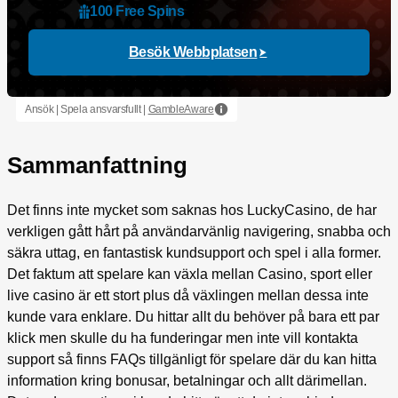
100 Free Spins
Besök Webbplatsen
Ansök | Spela ansvarsfullt |
GambleAware
Sammanfattning
Det finns inte mycket som saknas hos LuckyCasino, de har
verkligen gått hårt på användarvänlig navigering, snabba och
säkra uttag, en fantastisk kundsupport och spel i alla former.
Det faktum att spelare kan växla mellan Casino, sport eller
live casino är ett stort plus då växlingen mellan dessa inte
kunde vara enklare. Du hittar allt du behöver på bara ett par
klick men skulle du ha funderingar men inte vill kontakta
support så finns FAQs tillgänligt för spelare där du kan hitta
information kring bonusar, betalningar och allt därimellan.