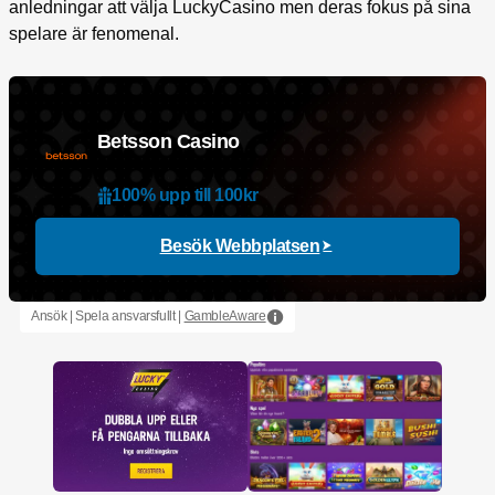
anledningar att välja LuckyCasino men deras fokus på sina
spelare är fenomenal.
Betsson Casino
100% upp till 100kr
Besök Webbplatsen
Ansök | Spela ansvarsfullt |
GambleAware