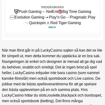
PROGRAMVARA
Push Gaming
NetEnt
Big Time Gaming
Evolution Gaming
Play’n Go
Pragmatic Play
Quickspin
Red Tiger Gaming
mer
När man först går in på LuckyCasino sajten så kan det se lite
för simpelt ut, men detta kommer du upptäcka är en bra sak.
Navigeringen är enkel och designen är menad att ge dig vad
du behöver, snabbt och smidigt. Det är ingen brist på spel
heller, LuckyCasino erbjuder inte bara casino (som namnet
kanske föreslår) men också sportsbook och Live casino. De
jobbar med de bästa spelleverantörerna för att ge spelare
den bästa upplevelsen på en och samma plats. Hos
LuckyCasino hittar du slots,roulette,blackjack och bordsspel,
men också sportsbook (betting). Det finns många