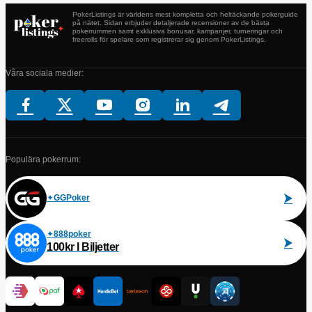
PokerListings är världens mest kompletta och heltäckande pokerguide
på nätet. Sidan erbjuder detaljerade recensioner av de bästa
pokerrummen samt exklusiva bonusar, kampanjer, turneringar och
freerolls för spelare som registrerar sig genom PokerListings.
Våra sociala medier:
Populära pokerrum:
GGPoker
888poker
100kr I Biljetter