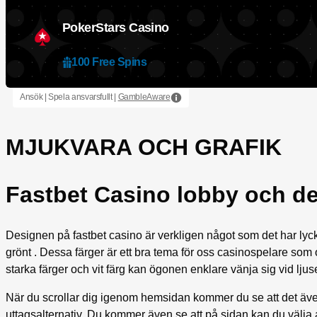
PokerStars Casino
100 Free Spins
Ansök | Spela ansvarsfullt |
GambleAware
MJUKVARA OCH GRAFIK
Fastbet Casino lobby och d
Designen på fastbet casino är verkligen något som det har ly
grönt . Dessa färger är ett bra tema för oss casinospelare som o
starka färger och vit färg kan ögonen enklare vänja sig vid ljus
När du scrollar dig igenom hemsidan kommer du se att det även 
uttagsalternativ. Du kommer även se att på sidan kan du välja a