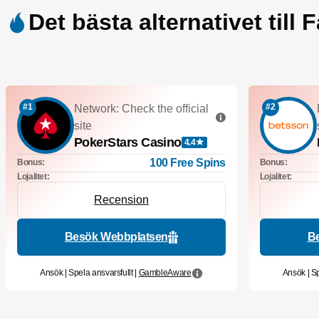
Det bästa alternativet till
#1
#2
Network: Check the official
site
PokerStars Casino
4.4
100 Free Spins
Bonus:
Bonus:
Lojalitet:
Lojalitet:
Recension
Besök Webbplatsen
B
Ansök | Spela ansvarsfullt |
GambleAware
Ansök | Sp