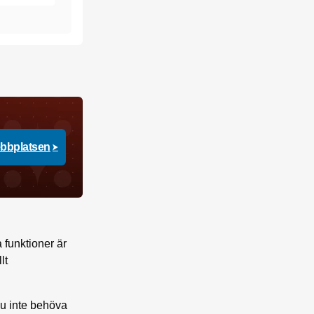
bbplatsen
 funktioner är
lt
du inte behöva