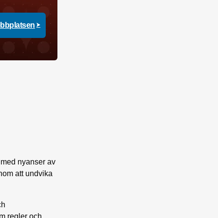
bbplatsen
g med nyanser av
enom att undvika
ch
om regler och