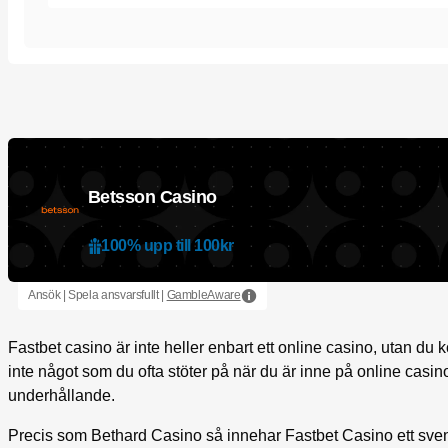
Betsson Casino
100% upp till 100kr
Ansök | Spela ansvarsfullt |
GambleAware
Fastbet casino är inte heller enbart ett online casino, utan du 
inte något som du ofta stöter på när du är inne på online casinon 
underhållande.
Precis som Bethard Casino så innehar Fastbet Casino ett svensk