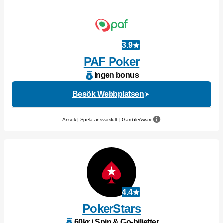
3.9
PAF Poker
Ingen bonus
Besök Webbplatsen
Ansök | Spela ansvarsfullt |
GambleAware
4.4
PokerStars
60kr i Spin & Go-biljetter