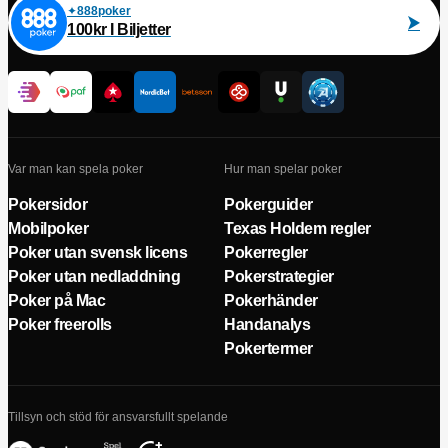
888poker
100kr I Biljetter
Var man kan spela poker
Hur man spelar poker
Pokersidor
Pokerguider
Mobilpoker
Texas Holdem regler
Poker utan svensk licens
Pokerregler
Poker utan nedladdning
Pokerstrategier
Poker på Mac
Pokerhänder
Poker freerolls
Handanalys
Pokertermer
Tillsyn och stöd för ansvarsfullt spelande