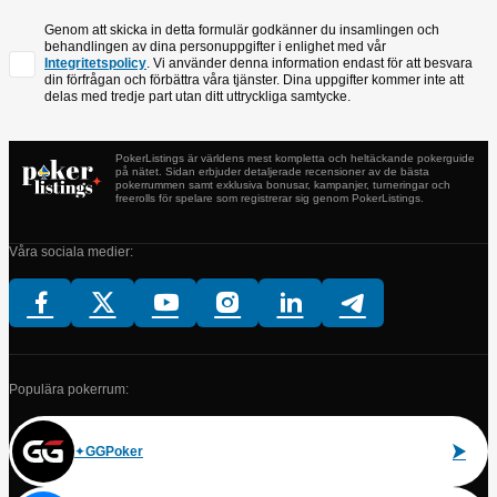
Genom att skicka in detta formulär godkänner du insamlingen och
behandlingen av dina personuppgifter i enlighet med vår
Integritetspolicy
. Vi använder denna information endast för att besvara
din förfrågan och förbättra våra tjänster. Dina uppgifter kommer inte att
delas med tredje part utan ditt uttryckliga samtycke.
PokerListings är världens mest kompletta och heltäckande pokerguide
på nätet. Sidan erbjuder detaljerade recensioner av de bästa
pokerrummen samt exklusiva bonusar, kampanjer, turneringar och
freerolls för spelare som registrerar sig genom PokerListings.
Våra sociala medier:
Populära pokerrum:
GGPoker