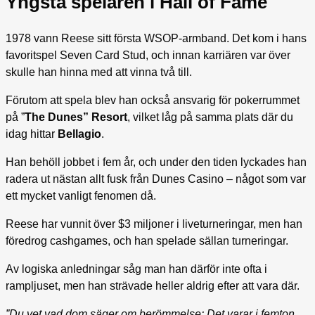
Yngsta spelaren i Hall of Fame
1978 vann Reese sitt första WSOP-armband. Det kom i hans
favoritspel Seven Card Stud, och innan karriären var över
skulle han hinna med att vinna två till.
Förutom att spela blev han också ansvarig för pokerrummet
på ”
The Dunes” Resort
, vilket låg på samma plats där du
idag hittar
Bellagio
.
Han behöll jobbet i fem år, och under den tiden lyckades han
radera ut nästan allt fusk från Dunes Casino – något som var
ett mycket vanligt fenomen då.
Reese har vunnit över $3 miljoner i liveturneringar, men han
föredrog cashgames, och han spelade sällan turneringar.
Av logiska anledningar såg man han därför inte ofta i
rampljuset, men han strävade heller aldrig efter att vara där.
”Du vet vad dom säger om berömmelse: Det varar i femton