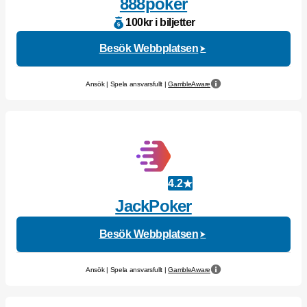
888poker
100kr i biljetter
Besök Webbplatsen
Ansök | Spela ansvarsfullt |
GambleAware
4.2
JackPoker
Besök Webbplatsen
Ansök | Spela ansvarsfullt |
GambleAware