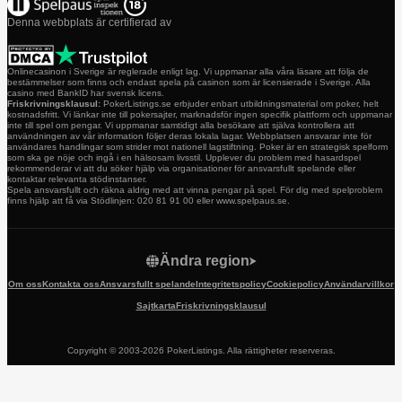
Denna webbplats är certifierad av
Onlinecasinon i Sverige är reglerade enligt lag. Vi uppmanar alla våra läsare att följa de
bestämmelser som finns och endast spela på casinon som är licensierade i Sverige. Alla
casino med BankID har svensk licens.
Friskrivningsklausul:
PokerListings.se erbjuder enbart utbildningsmaterial om poker, helt
kostnadsfritt. Vi länkar inte till pokersajter, marknadsför ingen specifik plattform och uppmanar
inte till spel om pengar. Vi uppmanar samtidigt alla besökare att själva kontrollera att
användningen av vår information följer deras lokala lagar. Webbplatsen ansvarar inte för
användares handlingar som strider mot nationell lagstiftning. Poker är en strategisk spelform
som ska ge nöje och ingå i en hälsosam livsstil. Upplever du problem med hasardspel
rekommenderar vi att du söker hjälp via organisationer för ansvarsfullt spelande eller
kontaktar relevanta stödinstanser.
Spela ansvarsfullt och räkna aldrig med att vinna pengar på spel. För dig med spelproblem
finns hjälp att få via Stödlinjen: 020 81 91 00 eller www.spelpaus.se.
Ändra region
Om oss
Kontakta oss
Ansvarsfullt spelande
Integritetspolicy
Cookiepolicy
Användarvillkor
Sajtkarta
Friskrivningsklausul
Copyright © 2003-2026 PokerListings. Alla rättigheter reserveras.