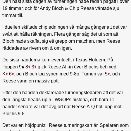
Den näst sista dagen av turneringen hade redan pågått i över
19 timmar, och för Andy Bloch & Chip Reese väntade sju
timmar till.
I duellen skiftade chipledningen så många gånger att det var
svårt att hålla räkningen. Flera gånger såg det ut som att
Bloch hade skaffat sig ett grepp om matchen, men Reese
räddades av rivern om & om igen.
De sista händerna kom eventuellt i Texas Holdem. På
floppen 9♠ 8
♦
3
♦
gick Reese All-in över Blochs bet med
K
♦
6
♦
, och Bloch tog synen med 9-8o. Turnen var 5
♦
, och
Reese vann en massiv pott.
Efter den handen deklarerade turneringsledaren att det var
den längsta heads-up’n i WSOPs historia, och bara 11
händer senare var det avgjort när Reese A-Q höll upp mot
Blochs 9-8.
Det var en höjdpunkt i Reese turneringskarriär. Spelaren som