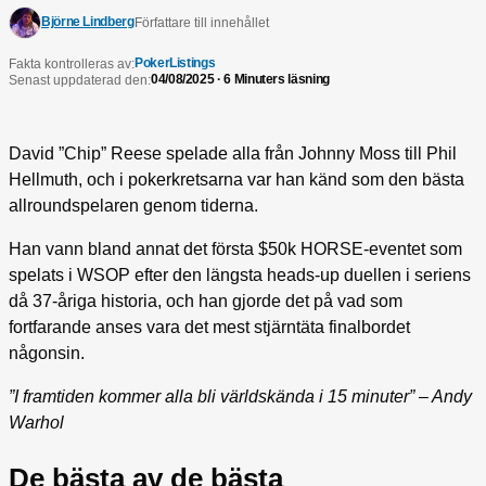
Björne Lindberg
Författare till innehållet
PokerListings
Fakta kontrolleras av:
04/08/2025 · 6 Minuters läsning
Senast uppdaterad den:
David ”Chip” Reese spelade alla från Johnny Moss till Phil
Hellmuth, och i pokerkretsarna var han känd som den bästa
allroundspelaren genom tiderna.
Han vann bland annat det första $50k HORSE-eventet som
spelats i WSOP efter den längsta heads-up duellen i seriens
då 37-åriga historia, och han gjorde det på vad som
fortfarande anses vara det mest stjärntäta finalbordet
någonsin.
”I framtiden kommer alla bli världskända i 15 minuter” – Andy
Warhol
De bästa av de bästa