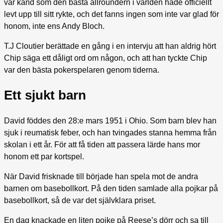
var känd som den bästa allroundern i världen hade officiellt
levt upp till sitt rykte, och det fanns ingen som inte var glad för
honom, inte ens Andy Bloch.
T.J Cloutier berättade en gång i en intervju att han aldrig hört
Chip säga ett dåligt ord om någon, och att han tyckte Chip
var den bästa pokerspelaren genom tiderna.
Ett sjukt barn
David föddes den 28:e mars 1951 i Ohio. Som barn blev han
sjuk i reumatisk feber, och han tvingades stanna hemma från
skolan i ett år. För att få tiden att passera lärde hans mor
honom ett par kortspel.
När David frisknade till började han spela mot de andra
barnen om basebollkort. På den tiden samlade alla pojkar på
basebollkort, så de var det självklara priset.
En dag knackade en liten pojke på Reese’s dörr och sa till