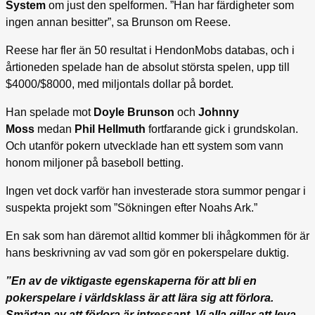
System
om just den spelformen. ”Han har färdigheter som
ingen annan besitter”, sa Brunson om Reese.
Reese har fler än 50 resultat i HendonMobs databas, och i
årtioneden spelade han de absolut största spelen, upp till
$4000/$8000, med miljontals dollar på bordet.
Han spelade mot
Doyle Brunson
och
Johnny
Moss
medan
Phil Hellmuth
fortfarande gick i grundskolan.
Och utanför pokern utvecklade han ett system som vann
honom miljoner på baseboll betting.
Ingen vet dock varför han investerade stora summor pengar i
suspekta projekt som ”Sökningen efter Noahs Ark.”
En sak som han däremot alltid kommer bli ihågkommen för är
hans beskrivning av vad som gör en pokerspelare duktig.
”En av de viktigaste egenskaperna för att bli en
pokerspelare i världsklass är att lära sig att förlora.
Smärtan av att förlora är intressant. Vi alla gillar att leva