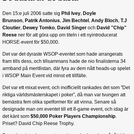
Den 15:e juli 2006 satte sig
Phil Ivey
,
Doyle
Brunson
,
Patrik Antonius
,
Jim Bechtel
,
Andy Bloch
,
T.J
Cloutier
,
Dewey Tomko
,
David Singer
och
David ”Chip”
Reese
ner för att göra upp om titeln i ett nyintroducerat
HORSE-event för $50,000.
Det var det dyraste WSOP-eventet som hade arrangerats
fram tills dess, och tillsammans hade de nio finalisterna 34
armband på meritlistan, där fyra av dem nått heads-up spelet
i WSOP Main Event vid minst ett tillfälle.
Det var ett mixat event, och inofficiellt rankades det som ”Det
riktiga världsmästerskapet i poker”, då man var tvungen att
bemästra fem olika spelformer för att vinna. Senare så
designade man om eventet till ett 8-game event, och idag är
det känt som
$50,000 Poker Players Championship
.
Priset? David Chip Reese Trophy.