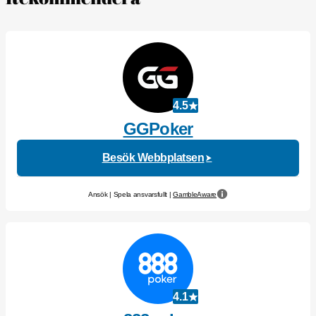
4.5
GGPoker
Besök Webbplatsen
Ansök | Spela ansvarsfullt |
GambleAware
4.1