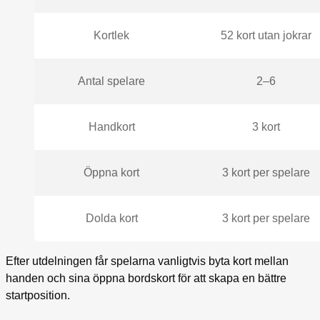
Kortlek
52 kort utan jokrar
Antal spelare
2–6
Handkort
3 kort
Öppna kort
3 kort per spelare
Dolda kort
3 kort per spelare
Efter utdelningen får spelarna vanligtvis byta kort mellan
handen och sina öppna bordskort för att skapa en bättre
startposition.