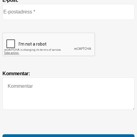
E-post:
Kommentar: