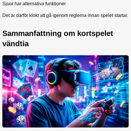
Sjuor har alternativa funktioner
Det är därför klokt att gå igenom reglerna innan spelet startar.
Sammanfattning om kortspelet
vändtia