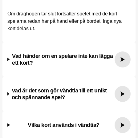
Om draghögen tar slut fortsätter spelet med de kort
spelarna redan har på hand eller på bordet. Inga nya
kort delas ut.
Vad händer om en spelare inte kan lägga
ett kort?
Vad är det som gör vändtia till ett unikt
och spännande spel?
Vilka kort används i vändtia?