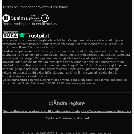
Tillsyn och stöd för ansvarsfullt spelande
Denna webbplats är certifierad av
Onlinecasinon i Sverige är reglerade enligt lag. Vi uppmanar alla våra läsare att följa de
bestämmelser som finns och endast spela på casinon som är licensierade i Sverige. Alla
casino med BankID har svensk licens.
Friskrivningsklausul:
PokerListings.se erbjuder enbart utbildningsmaterial om poker, helt
kostnadsfritt. Vi länkar inte till pokersajter, marknadsför ingen specifik plattform och uppmanar
inte till spel om pengar. Vi uppmanar samtidigt alla besökare att själva kontrollera att
användningen av vår information följer deras lokala lagar. Webbplatsen ansvarar inte för
användares handlingar som strider mot nationell lagstiftning. Poker är en strategisk spelform
som ska ge nöje och ingå i en hälsosam livsstil. Upplever du problem med hasardspel
rekommenderar vi att du söker hjälp via organisationer för ansvarsfullt spelande eller
kontaktar relevanta stödinstanser.
Spela ansvarsfullt och räkna aldrig med att vinna pengar på spel. För dig med spelproblem
finns hjälp att få via Stödlinjen: 020 81 91 00 eller www.spelpaus.se.
Ändra region
Om oss
Kontakta oss
Ansvarsfullt spelande
Integritetspolicy
Cookiepolicy
Användarvillkor
Sajtkarta
Friskrivningsklausul
Copyright © 2003-2026 PokerListings. Alla rättigheter reserveras.