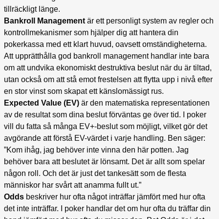
tillräckligt länge.
Bankroll Management
är ett personligt system av regler och
kontrollmekanismer som hjälper dig att hantera din
pokerkassa med ett klart huvud, oavsett omständigheterna.
Att upprätthålla god bankroll management handlar inte bara
om att undvika ekonomiskt destruktiva beslut när du är tiltad,
utan också om att stå emot frestelsen att flytta upp i nivå efter
en stor vinst som skapat ett känslomässigt rus.
Expected Value (EV)
är den matematiska representationen
av de resultat som dina beslut förväntas ge över tid. I poker
vill du fatta så många EV+-beslut som möjligt, vilket gör det
avgörande att förstå EV-värdet i varje handling. Ben säger:
”Kom ihåg, jag behöver inte vinna den här potten. Jag
behöver bara att beslutet är lönsamt. Det är allt som spelar
någon roll. Och det är just det tankesätt som de flesta
människor har svårt att anamma fullt ut.”
Odds
beskriver hur ofta något inträffar jämfört med hur ofta
det inte inträffar. I poker handlar det om hur ofta du träffar din