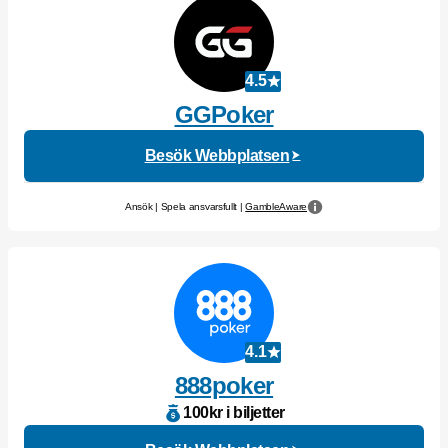
4.5
GGPoker
Besök Webbplatsen
Ansök | Spela ansvarsfullt |
GambleAware
4.1
888poker
100kr i biljetter