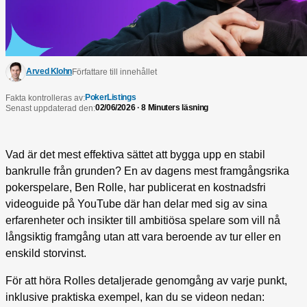
Arved Klohn
Författare till innehållet
PokerListings
Fakta kontrolleras av:
02/06/2026 · 8 Minuters läsning
Senast uppdaterad den:
Vad är det mest effektiva sättet att bygga upp en stabil
bankrulle från grunden? En av dagens mest framgångsrika
pokerspelare, Ben Rolle, har publicerat en kostnadsfri
videoguide på YouTube där han delar med sig av sina
erfarenheter och insikter till ambitiösa spelare som vill nå
långsiktig framgång utan att vara beroende av tur eller en
enskild storvinst.
För att höra Rolles detaljerade genomgång av varje punkt,
inklusive praktiska exempel, kan du se videon nedan: