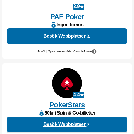
3.9
PAF Poker
Ingen bonus
Besök Webbplatsen
Ansök | Spela ansvarsfullt |
GambleAware
4.4
PokerStars
60kr i Spin & Go-biljetter
Besök Webbplatsen