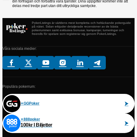
din förfrågan och förbättra våra tjänster. Dina uppgifter kommer inte att
delas med tredje part utan ditt uttryckliga samtycke.
PokerListings är världens mest kompletta och heltäckande pokerguide
på nätet. Sidan erbjuder detaljerade recensioner av de bästa
pokerrummen samt exklusiva bonusar, kampanjer, turneringar och
freerolls för spelare som registrerar sig genom PokerListings.
Våra sociala medier:
Populära pokerrum:
GGPoker
888poker
100kr I Biljetter