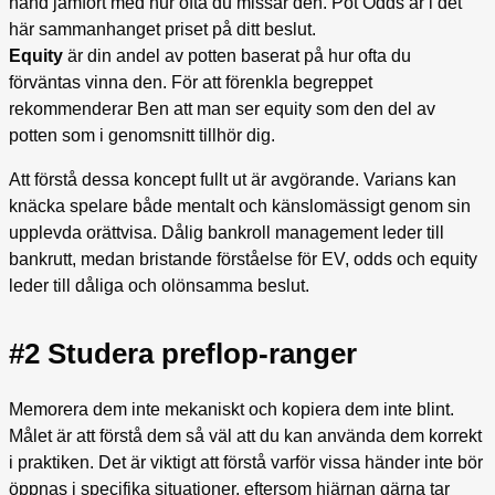
hand jämfört med hur ofta du missar den. Pot Odds är i det
här sammanhanget priset på ditt beslut.
Equity
är din andel av potten baserat på hur ofta du
förväntas vinna den. För att förenkla begreppet
rekommenderar Ben att man ser equity som den del av
potten som i genomsnitt tillhör dig.
Att förstå dessa koncept fullt ut är avgörande. Varians kan
knäcka spelare både mentalt och känslomässigt genom sin
upplevda orättvisa. Dålig bankroll management leder till
bankrutt, medan bristande förståelse för EV, odds och equity
leder till dåliga och olönsamma beslut.
#2 Studera preflop-ranger
Memorera dem inte mekaniskt och kopiera dem inte blint.
Målet är att förstå dem så väl att du kan använda dem korrekt
i praktiken. Det är viktigt att förstå varför vissa händer inte bör
öppnas i specifika situationer, eftersom hjärnan gärna tar