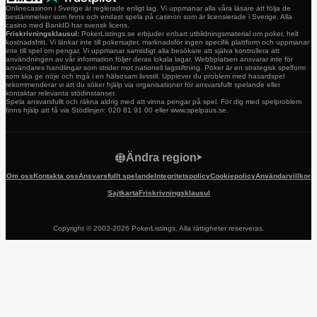
Onlinecasinon i Sverige är reglerade enligt lag. Vi uppmanar alla våra läsare att följa de
bestämmelser som finns och endast spela på casinon som är licensierade i Sverige. Alla
casino med BankID har svensk licens.
Friskrivningsklausul:
PokerListings.se erbjuder enbart utbildningsmaterial om poker, helt
kostnadsfritt. Vi länkar inte till pokersajter, marknadsför ingen specifik plattform och uppmanar
inte till spel om pengar. Vi uppmanar samtidigt alla besökare att själva kontrollera att
användningen av vår information följer deras lokala lagar. Webbplatsen ansvarar inte för
användares handlingar som strider mot nationell lagstiftning. Poker är en strategisk spelform
som ska ge nöje och ingå i en hälsosam livsstil. Upplever du problem med hasardspel
rekommenderar vi att du söker hjälp via organisationer för ansvarsfullt spelande eller
kontaktar relevanta stödinstanser.
Spela ansvarsfullt och räkna aldrig med att vinna pengar på spel. För dig med spelproblem
finns hjälp att få via Stödlinjen: 020 81 91 00 eller www.spelpaus.se.
Ändra region
Om oss
Kontakta oss
Ansvarsfullt spelande
Integritetspolicy
Cookiepolicy
Användarvillkor
Sajtkarta
Friskrivningsklausul
Copyright © 2003-2026 PokerListings. Alla rättigheter reserveras.