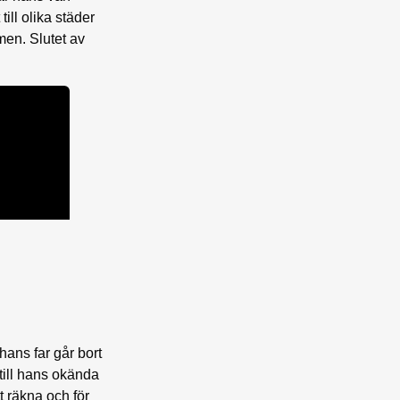
ill olika städer
men. Slutet av
hans far går bort
 till hans okända
t räkna och för