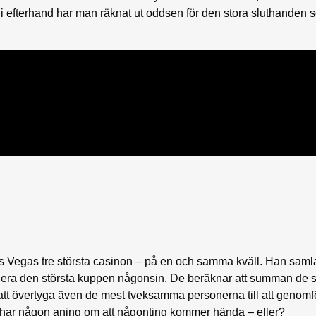
 i efterhand har man räknat ut oddsen för den stora sluthanden s
 Vegas tre största casinon – på en och samma kväll. Han saml
anera den största kuppen någonsin. De beräknar att summan de sk
å att övertyga även de mest tveksamma personerna till att genomf
a) har någon aning om att någonting kommer hända – eller?