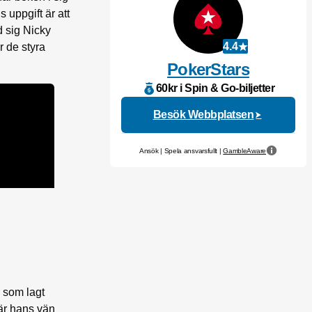
 uppgift är att
d sig Nicky
4.4
r de styra
PokerStars
60kr i Spin & Go-biljetter
Besök Webbplatsen
Ansök | Spela ansvarsfullt |
GambleAware
 som lagt
när hans vän