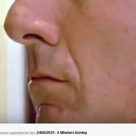
24/04/2025 · 4 Minuters läsning
enast uppdaterad den: