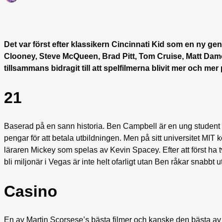
Det var först efter klassikern Cincinnati Kid som en ny 
Clooney, Steve McQueen, Brad Pitt, Tom Cruise, Matt Damo
tillsammans bidragit till att spelfilmerna blivit mer och mer 
21
Baserad på en sann historia. Ben Campbell är en ung student
pengar för att betala utbildningen. Men på sitt universitet MI
läraren Mickey som spelas av Kevin Spacey. Efter att först ha tv
bli miljonär i Vegas är inte helt ofarligt utan Ben råkar snabbt u
Casino
En av Martin Scorsese’s bästa filmer och kanske den bästa a