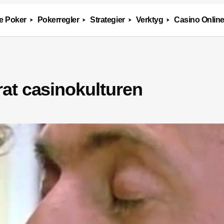
e Poker
Pokerregler
Strategier
Verktyg
Casino Onlin
rat casinokulturen