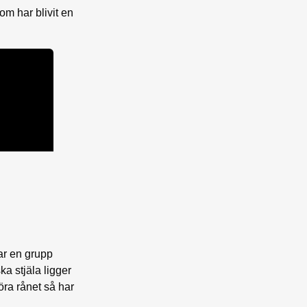
om har blivit en
ar en grupp
a stjäla ligger
öra rånet så har