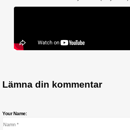
Lämna din kommentar
Your Name: