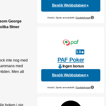
Besök Webbplatsen
Ansök | Spela ansvarsfullt |
GambleAware
e som George
lika filmer
3.9
PAF Poker
ock inte nog med
illsammans med
Ingen bonus
mtiden. Men att
Besök Webbplatsen
Ansök | Spela ansvarsfullt |
GambleAware
är boken i sig