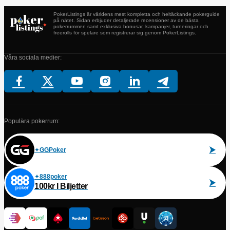
PokerListings är världens mest kompletta och heltäckande pokerguide
på nätet. Sidan erbjuder detaljerade recensioner av de bästa
pokerrummen samt exklusiva bonusar, kampanjer, turneringar och
freerolls för spelare som registrerar sig genom PokerListings.
Våra sociala medier:
Populära pokerrum:
GGPoker
888poker
100kr I Biljetter