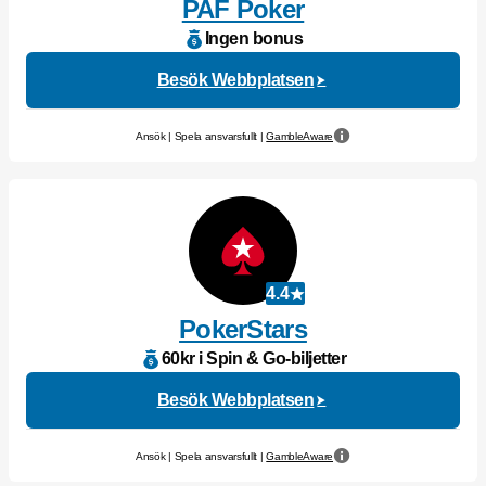
PAF Poker
Ingen bonus
Besök Webbplatsen
Ansök | Spela ansvarsfullt |
GambleAware
4.4
PokerStars
60kr i Spin & Go-biljetter
Besök Webbplatsen
Ansök | Spela ansvarsfullt |
GambleAware