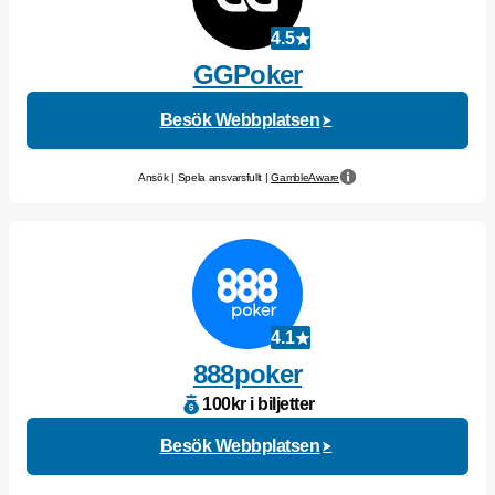
4.5
GGPoker
Besök Webbplatsen
Ansök | Spela ansvarsfullt |
GambleAware
4.1
888poker
100kr i biljetter
Besök Webbplatsen