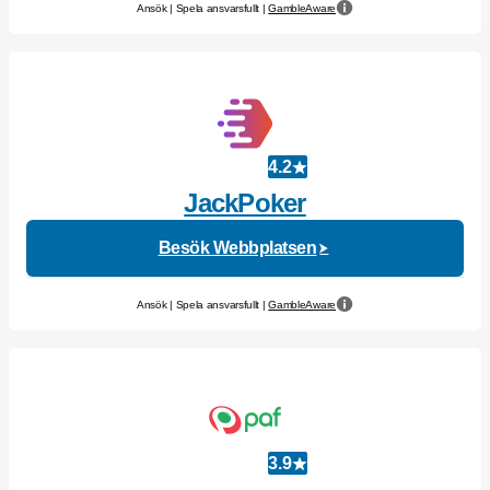
Ansök | Spela ansvarsfullt |
GambleAware
4.2
JackPoker
Besök Webbplatsen
Ansök | Spela ansvarsfullt |
GambleAware
3.9