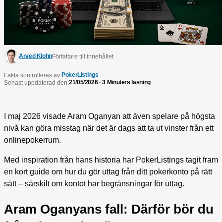
Arved Klohn
Författare till innehållet
PokerListings
Fakta kontrolleras av:
21/05/2026 · 3 Minuters läsning
Senast uppdaterad den:
I maj 2026 visade Aram Oganyan att även spelare på högsta
nivå kan göra misstag när det är dags att ta ut vinster från ett
onlinepokerrum.
Med inspiration från hans historia har PokerListings tagit fram
en kort guide om hur du gör uttag från ditt pokerkonto på rätt
sätt – särskilt om kontot har begränsningar för uttag.
Aram Oganyans fall: Därför bör du