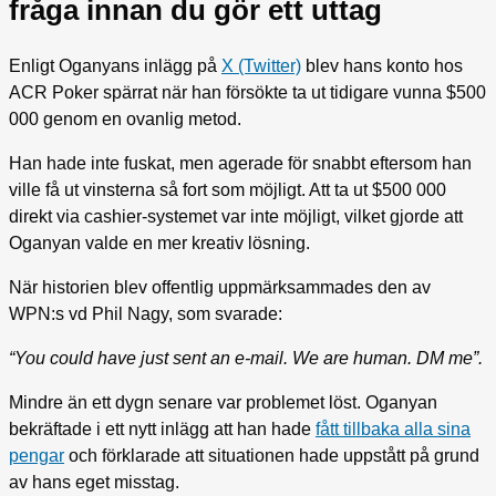
fråga innan du gör ett uttag
Enligt Oganyans inlägg på
X (Twitter)
blev hans konto hos
ACR Poker spärrat när han försökte ta ut tidigare vunna $500
000 genom en ovanlig metod.
Han hade inte fuskat, men agerade för snabbt eftersom han
ville få ut vinsterna så fort som möjligt. Att ta ut $500 000
direkt via cashier-systemet var inte möjligt, vilket gjorde att
Oganyan valde en mer kreativ lösning.
När historien blev offentlig uppmärksammades den av
WPN:s vd Phil Nagy, som svarade:
“You could have just sent an e-mail. We are human. DM me”.
Mindre än ett dygn senare var problemet löst. Oganyan
bekräftade i ett nytt inlägg att han hade
fått tillbaka alla sina
pengar
och förklarade att situationen hade uppstått på grund
av hans eget misstag.