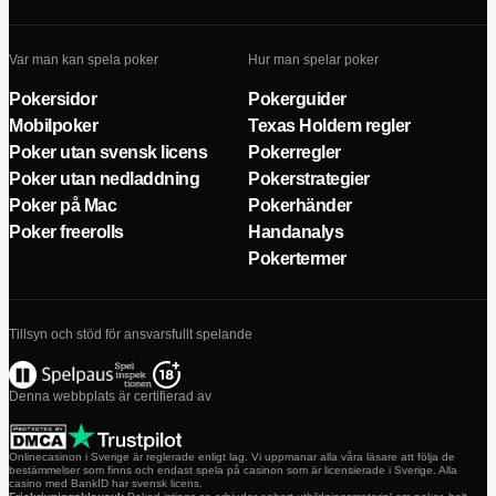
Var man kan spela poker
Hur man spelar poker
Pokersidor
Pokerguider
Mobilpoker
Texas Holdem regler
Poker utan svensk licens
Pokerregler
Poker utan nedladdning
Pokerstrategier
Poker på Mac
Pokerhänder
Poker freerolls
Handanalys
Pokertermer
Tillsyn och stöd för ansvarsfullt spelande
Denna webbplats är certifierad av
Onlinecasinon i Sverige är reglerade enligt lag. Vi uppmanar alla våra läsare att följa de
bestämmelser som finns och endast spela på casinon som är licensierade i Sverige. Alla
casino med BankID har svensk licens.