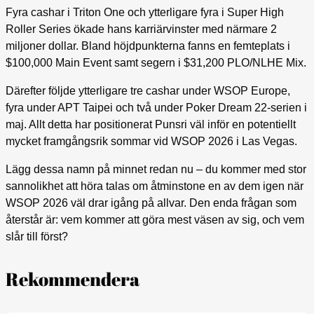
Fyra cashar i Triton One och ytterligare fyra i Super High
Roller Series ökade hans karriärvinster med närmare 2
miljoner dollar. Bland höjdpunkterna fanns en femteplats i
$100,000 Main Event samt segern i $31,200 PLO/NLHE Mix.
Därefter följde ytterligare tre cashar under WSOP Europe,
fyra under APT Taipei och två under Poker Dream 22-serien i
maj. Allt detta har positionerat Punsri väl inför en potentiellt
mycket framgångsrik sommar vid WSOP 2026 i Las Vegas.
Lägg dessa namn på minnet redan nu – du kommer med stor
sannolikhet att höra talas om åtminstone en av dem igen när
WSOP 2026 väl drar igång på allvar. Den enda frågan som
återstår är: vem kommer att göra mest väsen av sig, och vem
slår till först?
Rekommendera