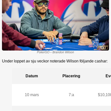
PokerGO – Brandon Wilson
Under loppet av sju veckor noterade Wilson följande cashar:
Datum
Placering
Ev
10 mars
7:a
$10,10