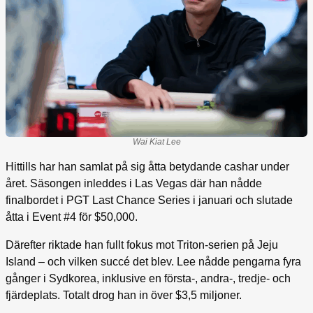
Wai Kiat Lee
Hittills har han samlat på sig åtta betydande cashar under
året. Säsongen inleddes i Las Vegas där han nådde
finalbordet i PGT Last Chance Series i januari och slutade
åtta i Event #4 för $50,000.
Därefter riktade han fullt fokus mot Triton-serien på Jeju
Island – och vilken succé det blev. Lee nådde pengarna fyra
gånger i Sydkorea, inklusive en första-, andra-, tredje- och
fjärdeplats. Totalt drog han in över $3,5 miljoner.