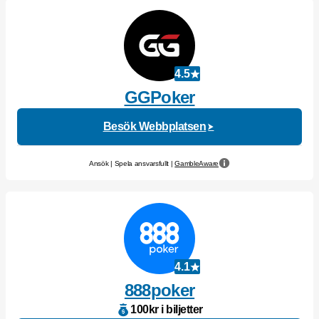
4.5
GGPoker
Besök Webbplatsen
Ansök | Spela ansvarsfullt |
GambleAware
4.1
888poker
100kr i biljetter