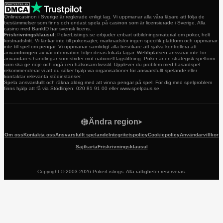
Onlinecasinon i Sverige är reglerade enligt lag. Vi uppmanar alla våra läsare att följa de
bestämmelser som finns och endast spela på casinon som är licensierade i Sverige. Alla
casino med BankID har svensk licens.
Friskrivningsklausul:
PokerListings.se erbjuder enbart utbildningsmaterial om poker, helt
kostnadsfritt. Vi länkar inte till pokersajter, marknadsför ingen specifik plattform och uppmanar
inte till spel om pengar. Vi uppmanar samtidigt alla besökare att själva kontrollera att
användningen av vår information följer deras lokala lagar. Webbplatsen ansvarar inte för
användares handlingar som strider mot nationell lagstiftning. Poker är en strategisk spelform
som ska ge nöje och ingå i en hälsosam livsstil. Upplever du problem med hasardspel
rekommenderar vi att du söker hjälp via organisationer för ansvarsfullt spelande eller
kontaktar relevanta stödinstanser.
Spela ansvarsfullt och räkna aldrig med att vinna pengar på spel. För dig med spelproblem
finns hjälp att få via Stödlinjen: 020 81 91 00 eller www.spelpaus.se.
Ändra region
Om oss
Kontakta oss
Ansvarsfullt spelande
Integritetspolicy
Cookiepolicy
Användarvillkor
Sajtkarta
Friskrivningsklausul
Copyright © 2003-2026 PokerListings. Alla rättigheter reserveras.