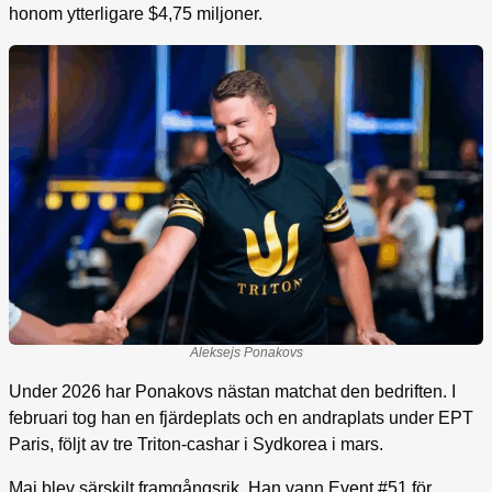
honom ytterligare $4,75 miljoner.
Aleksejs Ponakovs
Under 2026 har Ponakovs nästan matchat den bedriften. I
februari tog han en fjärdeplats och en andraplats under EPT
Paris, följt av tre Triton-cashar i Sydkorea i mars.
Maj blev särskilt framgångsrik. Han vann Event #51 för