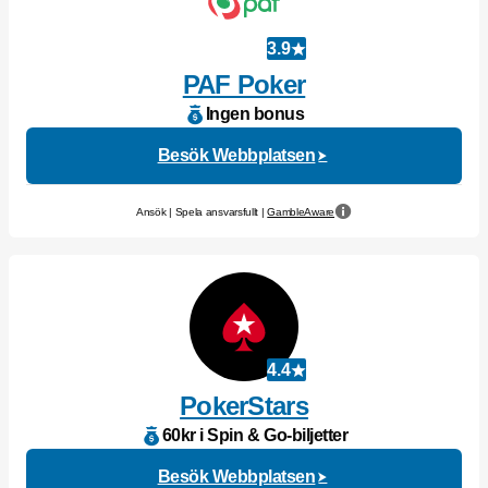
3.9
PAF Poker
Ingen bonus
Besök Webbplatsen
Ansök | Spela ansvarsfullt |
GambleAware
4.4
PokerStars
60kr i Spin & Go-biljetter
Besök Webbplatsen