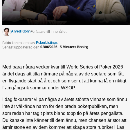
Arved Klohn
Författare till innehållet
PokerListings
Fakta kontrolleras av:
02/06/2026 · 5 Minuters läsning
Senast uppdaterad den:
Med bara några veckor kvar till World Series of Poker 2026
är det dags att titta närmare på några av de spelare som fått
en flygande start på året och som ser ut att kunna få en riktigt
framgångsrik sommar under WSOP.
I dag fokuserar vi på några av årets största vinnare som ännu
inte är välkända namn för den breda pokerpubliken, men
som redan har tagit plats bland topp tio på årets pengalista.
Du kanske inte känner till dem ännu, men chansen är stor att
åtminstone en av dem kommer att skapa stora rubriker i Las