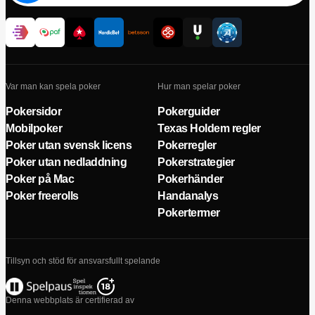
Var man kan spela poker
Hur man spelar poker
Pokersidor
Pokerguider
Mobilpoker
Texas Holdem regler
Poker utan svensk licens
Pokerregler
Poker utan nedladdning
Pokerstrategier
Poker på Mac
Pokerhänder
Poker freerolls
Handanalys
Pokertermer
Tillsyn och stöd för ansvarsfullt spelande
Denna webbplats är certifierad av