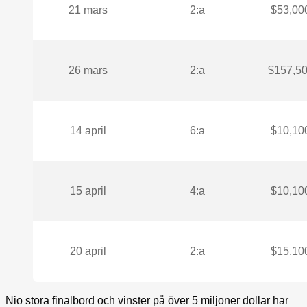
21 mars
2:a
$53,00
26 mars
2:a
$157,5
14 april
6:a
$10,10
15 april
4:a
$10,10
20 april
2:a
$15,10
Nio stora finalbord och vinster på över 5 miljoner dollar har