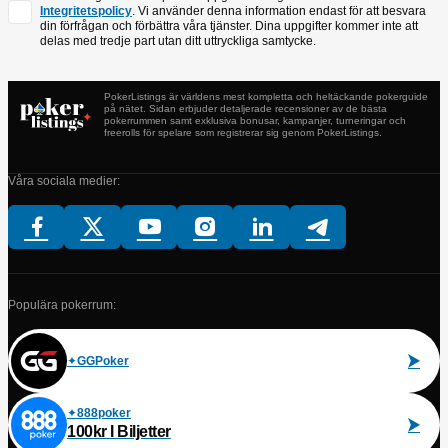
Integritetspolicy
. Vi använder denna information endast för att besvara
din förfrågan och förbättra våra tjänster. Dina uppgifter kommer inte att
delas med tredje part utan ditt uttryckliga samtycke.
PokerListings är världens mest kompletta och heltäckande pokerguide
på nätet. Sidan erbjuder detaljerade recensioner av de bästa
pokerrummen samt exklusiva bonusar, kampanjer, turneringar och
freerolls för spelare som registrerar sig genom PokerListings.
Våra sociala medier:
Populära pokerrum:
GGPoker
888poker
100kr I Biljetter