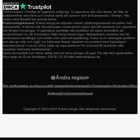
Onlinecasinon i Sverige är reglerade enligt lag. Vi uppmanar alla våra läsare att följa de
bestämmelser som finns och endast spela på casinon som är licensierade i Sverige. Alla
casino med BankID har svensk licens.
Friskrivningsklausul:
PokerListings.se erbjuder enbart utbildningsmaterial om poker, helt
kostnadsfritt. Vi länkar inte till pokersajter, marknadsför ingen specifik plattform och uppmanar
inte till spel om pengar. Vi uppmanar samtidigt alla besökare att själva kontrollera att
användningen av vår information följer deras lokala lagar. Webbplatsen ansvarar inte för
användares handlingar som strider mot nationell lagstiftning. Poker är en strategisk spelform
som ska ge nöje och ingå i en hälsosam livsstil. Upplever du problem med hasardspel
rekommenderar vi att du söker hjälp via organisationer för ansvarsfullt spelande eller
kontaktar relevanta stödinstanser.
Spela ansvarsfullt och räkna aldrig med att vinna pengar på spel. För dig med spelproblem
finns hjälp att få via Stödlinjen: 020 81 91 00 eller www.spelpaus.se.
Ändra region
Om oss
Kontakta oss
Ansvarsfullt spelande
Integritetspolicy
Cookiepolicy
Användarvillkor
Sajtkarta
Friskrivningsklausul
Copyright © 2003-2026 PokerListings. Alla rättigheter reserveras.