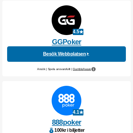
4.5
GGPoker
Besök Webbplatsen
Ansök | Spela ansvarsfullt |
GambleAware
4.1
888poker
100kr i biljetter