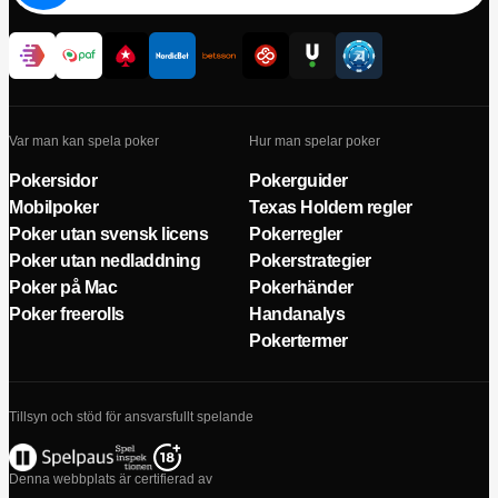
Var man kan spela poker
Hur man spelar poker
Pokersidor
Pokerguider
Mobilpoker
Texas Holdem regler
Poker utan svensk licens
Pokerregler
Poker utan nedladdning
Pokerstrategier
Poker på Mac
Pokerhänder
Poker freerolls
Handanalys
Pokertermer
Tillsyn och stöd för ansvarsfullt spelande
Denna webbplats är certifierad av