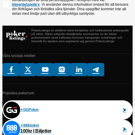
Integritetspolicy
. Vi använder denna information endast för att besvara
din förfrågan och förbättra våra tjänster. Dina uppgifter kommer inte att
delas med tredje part utan ditt uttryckliga samtycke.
PokerListings är världens mest kompletta och heltäckande pokerguide
på nätet. Sidan erbjuder detaljerade recensioner av de bästa
pokerrummen samt exklusiva bonusar, kampanjer, turneringar och
freerolls för spelare som registrerar sig genom PokerListings.
Våra sociala medier:
Populära pokerrum:
GGPoker
888poker
100kr I Biljetter