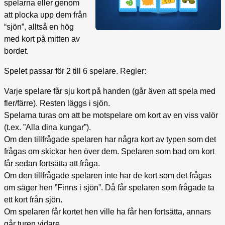
spelarna eller genom
att plocka upp dem från
“sjön”, alltså en hög
med kort på mitten av
bordet.
Spelet passar för 2 till 6 spelare. Regler:
Varje spelare får sju kort på handen (går även att spela med
fler/färre). Resten läggs i sjön.
Spelarna turas om att be motspelare om kort av en viss valör
(t.ex. ”Alla dina kungar”).
Om den tillfrågade spelaren har några kort av typen som det
frågas om skickar hen över dem. Spelaren som bad om kort
får sedan fortsätta att fråga.
Om den tillfrågade spelaren inte har de kort som det frågas
om säger hen ”Finns i sjön”. Då får spelaren som frågade ta
ett kort från sjön.
Om spelaren får kortet hen ville ha får hen fortsätta, annars
går turen vidare.