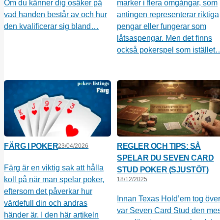
Om du känner dig osäker på
marker i flera omgångar, som
vad handen består av och hur
antingen representerar riktiga
den kvalificerar sig bland…
pengar eller fungerar som
låtsaspengar. Men det finns
också pokerspel som istället
FÄRG I POKER
REGLER OCH TIPS: SÅ
23/04/2026
SPELAR DU SEVEN CARD
Färg är en viktig sak att hålla
STUD POKER (SJUSTÖT)
koll på när man spelar poker,
18/12/2025
eftersom det påverkar hur
Innan Texas Hold’em tog öve
värdefull din och andras
var Seven Card Stud den mes
händer är. I den här artikeln