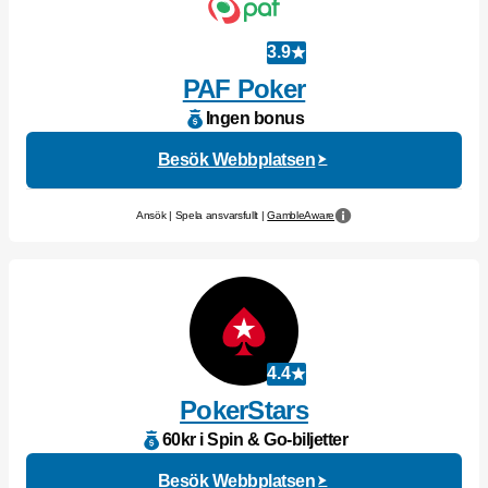
3.9
PAF Poker
Ingen bonus
Besök Webbplatsen
Ansök | Spela ansvarsfullt |
GambleAware
4.4
PokerStars
60kr i Spin & Go-biljetter
Besök Webbplatsen