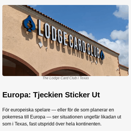
The Lodge Card Club i Texas
Europa: Tjeckien Sticker Ut
För europeiska spelare — eller för de som planerar en
pokerresa till Europa — ser situationen ungefär likadan ut
som i Texas, fast utspridd över hela kontinenten.