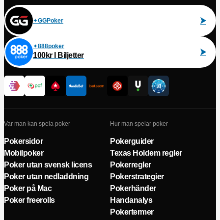
GGPoker
888poker
100kr I Biljetter
Var man kan spela poker
Hur man spelar poker
Pokersidor
Pokerguider
Mobilpoker
Texas Holdem regler
Poker utan svensk licens
Pokerregler
Poker utan nedladdning
Pokerstrategier
Poker på Mac
Pokerhänder
Poker freerolls
Handanalys
Pokertermer