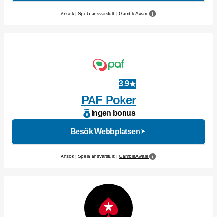
Ansök | Spela ansvarsfullt |
GambleAware
3.9
PAF Poker
Ingen bonus
Besök Webbplatsen
Ansök | Spela ansvarsfullt |
GambleAware