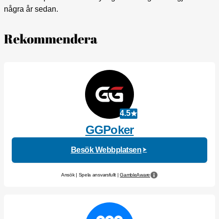
några år sedan.
Rekommendera
4.5
GGPoker
Besök Webbplatsen
Ansök | Spela ansvarsfullt |
GambleAware