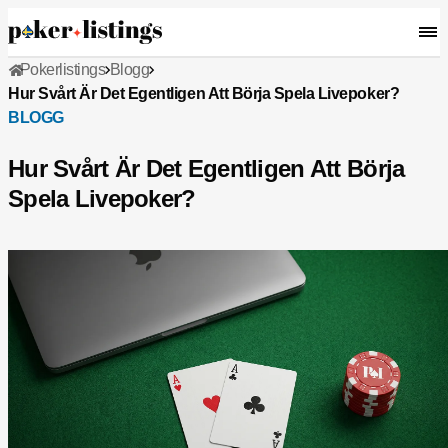
Pokerlistings
Blogg
Hur Svårt Är Det Egentligen Att Börja Spela Livepoker?
BLOGG
Hur Svårt Är Det Egentligen Att Börja
Spela Livepoker?