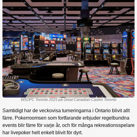
WSOPC Toronto 2025 på Great Canadian Casino Toronto
Samtidigt har de veckovisa turneringarna i Ontario blivit allt
färre. Pokerroomsen som fortfarande erbjuder regelbundna
events blir färre för varje år, och för många rekreationsspelare
har livepoker helt enkelt blivit för dyrt.