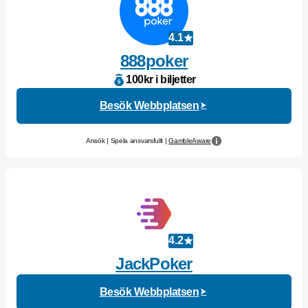
4.1
888poker
100kr i biljetter
Besök Webbplatsen
Ansök | Spela ansvarsfullt |
GambleAware
4.2
JackPoker
Besök Webbplatsen