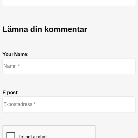
Lämna din kommentar
Your Name:
E-post: