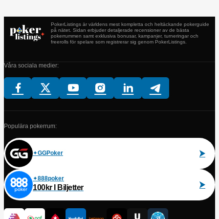
PokerListings är världens mest kompletta och heltäckande pokerguide
på nätet. Sidan erbjuder detaljerade recensioner av de bästa
pokerrummen samt exklusiva bonusar, kampanjer, turneringar och
freerolls för spelare som registrerar sig genom PokerListings.
Våra sociala medier:
Populära pokerrum:
GGPoker
888poker
100kr I Biljetter