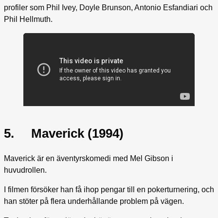
profiler som Phil Ivey, Doyle Brunson, Antonio Esfandiari och
Phil Hellmuth.
5. Maverick (1994)
Maverick är en äventyrskomedi med Mel Gibson i
huvudrollen.
I filmen försöker han få ihop pengar till en pokerturnering, och
han stöter på flera underhållande problem på vägen.