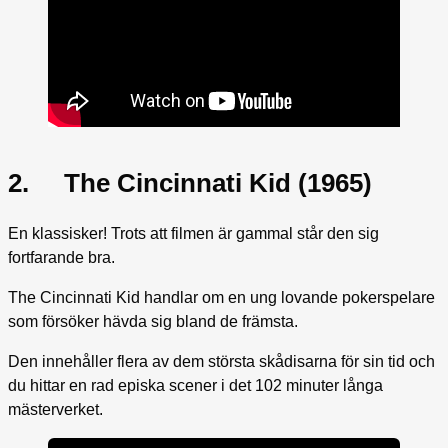
2. The Cincinnati Kid (1965)
En klassisker! Trots att filmen är gammal står den sig
fortfarande bra.
The Cincinnati Kid handlar om en ung lovande pokerspelare
som försöker hävda sig bland de främsta.
Den innehåller flera av dem största skådisarna för sin tid och
du hittar en rad episka scener i det 102 minuter långa
mästerverket.