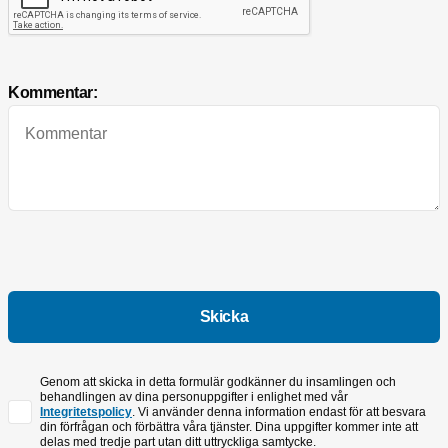
Kommentar:
Genom att skicka in detta formulär godkänner du insamlingen och
behandlingen av dina personuppgifter i enlighet med vår
Integritetspolicy
. Vi använder denna information endast för att besvara
din förfrågan och förbättra våra tjänster. Dina uppgifter kommer inte att
delas med tredje part utan ditt uttryckliga samtycke.