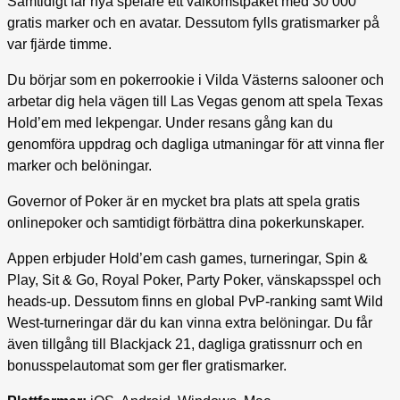
Samtidigt får nya spelare ett välkomstpaket med 30 000
gratis marker och en avatar. Dessutom fylls gratismarker på
var fjärde timme.
Du börjar som en pokerrookie i Vilda Västerns salooner och
arbetar dig hela vägen till Las Vegas genom att spela Texas
Hold’em med lekpengar. Under resans gång kan du
genomföra uppdrag och dagliga utmaningar för att vinna fler
marker och belöningar.
Governor of Poker är en mycket bra plats att spela gratis
onlinepoker och samtidigt förbättra dina pokerkunskaper.
Appen erbjuder Hold’em cash games, turneringar, Spin &
Play, Sit & Go, Royal Poker, Party Poker, vänskapsspel och
heads-up. Dessutom finns en global PvP-ranking samt Wild
West-turneringar där du kan vinna extra belöningar. Du får
även tillgång till Blackjack 21, dagliga gratissnurr och en
bonusspelautomat som ger fler gratismarker.