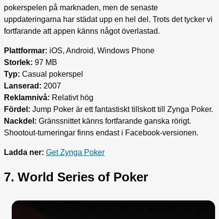
pokerspelen på marknaden, men de senaste
uppdateringarna har städat upp en hel del. Trots det tycker vi
fortfarande att appen känns något överlastad.
Plattformar:
iOS, Android, Windows Phone
Storlek:
97 MB
Typ:
Casual pokerspel
Lanserad:
2007
Reklamnivå:
Relativt hög
Fördel:
Jump Poker är ett fantastiskt tillskott till Zynga Poker.
Nackdel:
Gränssnittet känns fortfarande ganska rörigt.
Shootout-turneringar finns endast i Facebook-versionen.
Ladda ner:
Get Zynga Poker
7. World Series of Poker