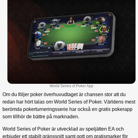
World Series of Poker App
Om du följer poker överhuvudtaget är chansen stor att du
redan har hört talas om World Series of Poker. Världens mest
berömda pokerturneringsserie har också en gratis pokerapp
som tillhör de bättre på marknaden.
World Series of Poker är utvecklad av speljätten EA och
erbjuder ett stabilt gränssnitt samt gott om gratismarker för