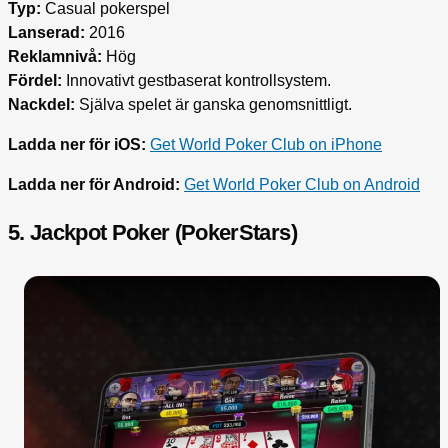
Typ:
Casual pokerspel
Lanserad:
2016
Reklamnivå:
Hög
Fördel:
Innovativt gestbaserat kontrollsystem.
Nackdel:
Själva spelet är ganska genomsnittligt.
Ladda ner för iOS:
Get World Poker Club on iPhone
Ladda ner för Android:
Get World Poker Club on Android
5. Jackpot Poker (PokerStars)