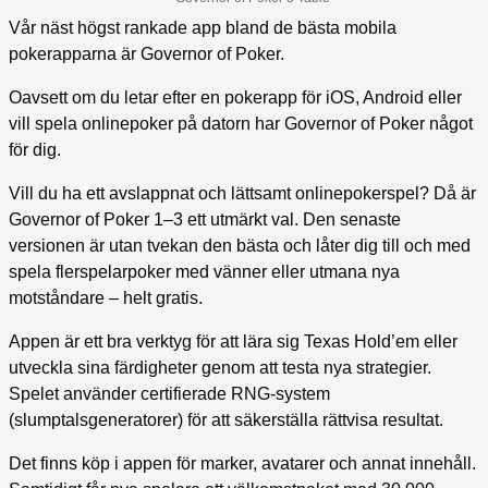
Vår näst högst rankade app bland de bästa mobila
pokerapparna är Governor of Poker.
Oavsett om du letar efter en pokerapp för iOS, Android eller
vill spela onlinepoker på datorn har Governor of Poker något
för dig.
Vill du ha ett avslappnat och lättsamt onlinepokerspel? Då är
Governor of Poker 1–3 ett utmärkt val. Den senaste
versionen är utan tvekan den bästa och låter dig till och med
spela flerspelarpoker med vänner eller utmana nya
motståndare – helt gratis.
Appen är ett bra verktyg för att lära sig Texas Hold’em eller
utveckla sina färdigheter genom att testa nya strategier.
Spelet använder certifierade RNG-system
(slumptalsgeneratorer) för att säkerställa rättvisa resultat.
Det finns köp i appen för marker, avatarer och annat innehåll.