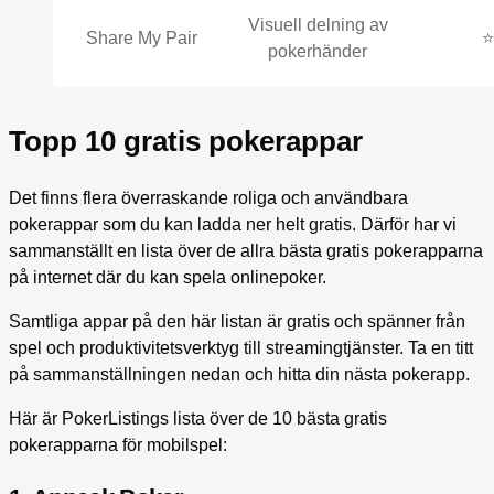
Visuell delning av
Share My Pair
⭐
pokerhänder
Topp 10 gratis pokerappar
Det finns flera överraskande roliga och användbara
pokerappar som du kan ladda ner helt gratis. Därför har vi
sammanställt en lista över de allra bästa gratis pokerapparna
på internet där du kan spela onlinepoker.
Samtliga appar på den här listan är gratis och spänner från
spel och produktivitetsverktyg till streamingtjänster. Ta en titt
på sammanställningen nedan och hitta din nästa pokerapp.
Här är PokerListings lista över de 10 bästa gratis
pokerapparna för mobilspel: