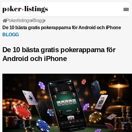
Pokerlistings
Blogg
De 10 bästa gratis pokerapparna för Android och iPhone
BLOGG
De 10 bästa gratis pokerapparna för
Android och iPhone