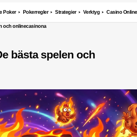
e Poker
Pokerregler
Strategier
Verktyg
Casino Onlin
n och onlinecasinona
e bästa spelen och