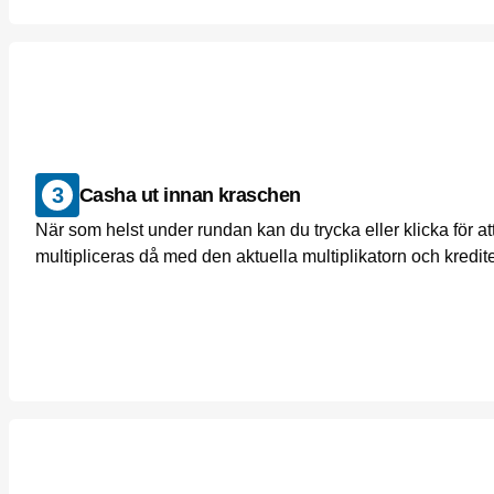
3
Casha ut innan kraschen
När som helst under rundan kan du trycka eller klicka för att
multipliceras då med den aktuella multiplikatorn och kredite