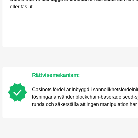
eller tas ut.
Rättvisemekanism:
Casinots fördel är inbyggd i sannolikhetsfördelni
lösningar använder blockchain-baserade seed-syste
runda och säkerställa att ingen manipulation har