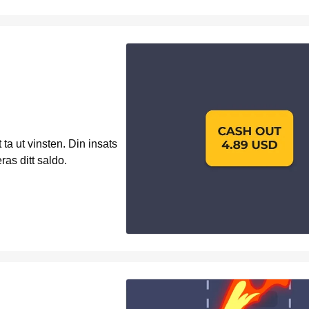
 ta ut vinsten. Din insats
ras ditt saldo.