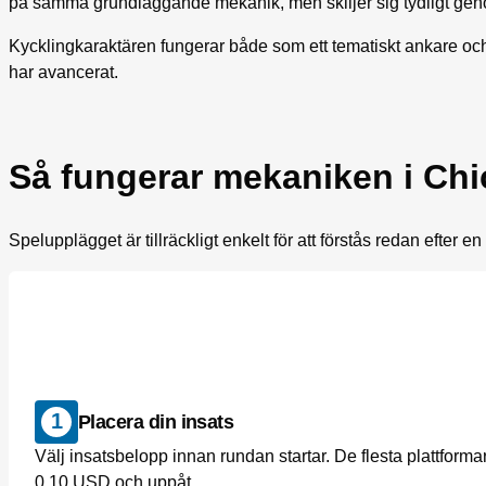
på samma grundläggande mekanik, men skiljer sig tydligt genom 
Kycklingkaraktären fungerar både som ett tematiskt ankare och
har avancerat.
Så fungerar mekaniken i Ch
Spelupplägget är tillräckligt enkelt för att förstås redan efter e
1
Placera din insats
Välj insatsbelopp innan rundan startar. De flesta plattforma
0,10 USD och uppåt.