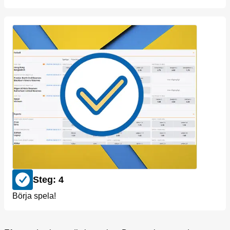
Steg: 4
Börja spela!