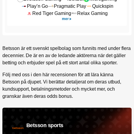
Play’n Go
Pragmatic Play
Quickspin
Red Tiger Gaming
Relax Gaming
mer
Betsson är ett svenskt spelbolag som funnits med under flera
decennier. De är en av de ledande aktörerna när det gäller
betting och erbjuder spel på ett stort antal olika sporter.
Följ med oss i den här recensionen för att lära känna
Betsson på djupet. Vi berättar detaljerat om deras utbud,
kundsupport, betalningsmetoder och mycket mer, och
granskar även deras odds bonus.
Betsson sports