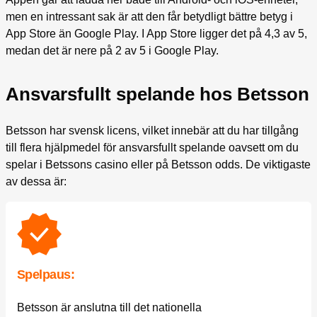
men en intressant sak är att den får betydligt bättre betyg i
App Store än Google Play. I App Store ligger det på 4,3 av 5,
medan det är nere på 2 av 5 i Google Play.
Ansvarsfullt spelande hos Betsson
Betsson har svensk licens, vilket innebär att du har tillgång
till flera hjälpmedel för ansvarsfullt spelande oavsett om du
spelar i Betssons casino eller på Betsson odds. De viktigaste
av dessa är:
Spelpaus:
Betsson är anslutna till det nationella