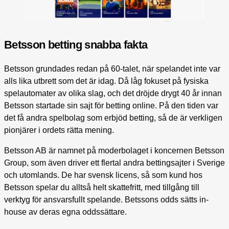
Betsson betting snabba fakta
Betsson grundades redan på 60-talet, när spelandet inte var
alls lika utbrett som det är idag. Då låg fokuset på fysiska
spelautomater av olika slag, och det dröjde drygt 40 år innan
Betsson startade sin sajt för betting online. På den tiden var
det få andra spelbolag som erbjöd betting, så de är verkligen
pionjärer i ordets rätta mening.
Betsson AB är namnet på moderbolaget i koncernen Betsson
Group, som även driver ett flertal andra bettingsajter i Sverige
och utomlands. De har svensk licens, så som kund hos
Betsson spelar du alltså helt skattefritt, med tillgång till
verktyg för ansvarsfullt spelande. Betssons odds sätts in-
house av deras egna oddssättare.