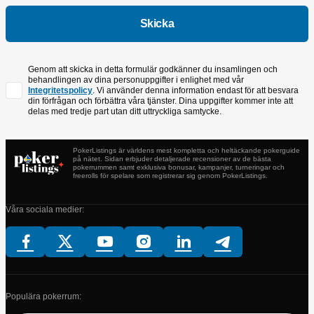
Genom att skicka in detta formulär godkänner du insamlingen och
behandlingen av dina personuppgifter i enlighet med vår
Integritetspolicy
. Vi använder denna information endast för att besvara
din förfrågan och förbättra våra tjänster. Dina uppgifter kommer inte att
delas med tredje part utan ditt uttryckliga samtycke.
PokerListings är världens mest kompletta och heltäckande pokerguide
på nätet. Sidan erbjuder detaljerade recensioner av de bästa
pokerrummen samt exklusiva bonusar, kampanjer, turneringar och
freerolls för spelare som registrerar sig genom PokerListings.
Våra sociala medier:
Populära pokerrum: