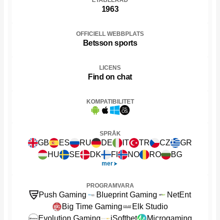
1963
OFFICIELL WEBBPLATS
Betsson sports
LICENS
Find on chat
KOMPATIBILITET
SPRÅK
GB
ES
RU
DE
IT
TR
CZ
GR
HU
SE
DK
FI
NO
RO
BG
mer
PROGRAMVARA
Push Gaming
Blueprint Gaming
NetEnt
Big Time Gaming
Elk Studio
Evolution Gaming
iSoftbet
Microgaming