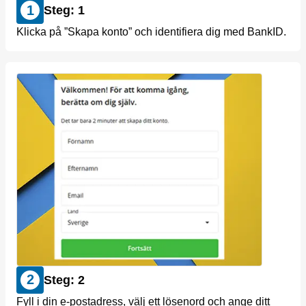
1
Steg: 1
Klicka på ”Skapa konto” och identifiera dig med BankID.
2
Steg: 2
Fyll i din e-postadress, välj ett lösenord och ange ditt