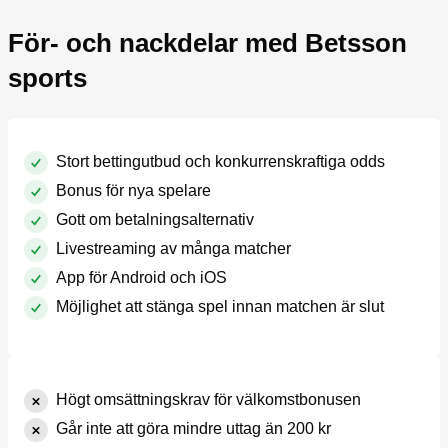
För- och nackdelar med Betsson
sports
Stort bettingutbud och konkurrenskraftiga odds
Bonus för nya spelare
Gott om betalningsalternativ
Livestreaming av många matcher
App för Android och iOS
Möjlighet att stänga spel innan matchen är slut
Högt omsättningskrav för välkomstbonusen
Går inte att göra mindre uttag än 200 kr