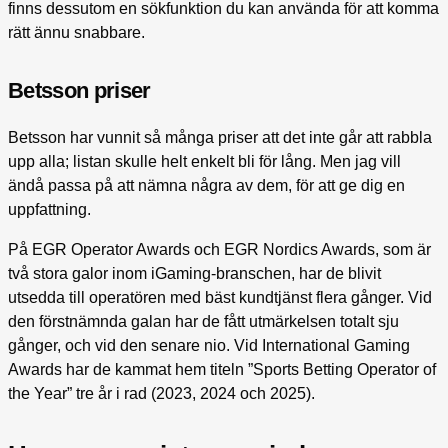
finns dessutom en sökfunktion du kan använda för att komma
rätt ännu snabbare.
Betsson priser
Betsson har vunnit så många priser att det inte går att rabbla
upp alla; listan skulle helt enkelt bli för lång. Men jag vill
ändå passa på att nämna några av dem, för att ge dig en
uppfattning.
På EGR Operator Awards och EGR Nordics Awards, som är
två stora galor inom iGaming-branschen, har de blivit
utsedda till operatören med bäst kundtjänst flera gånger. Vid
den förstnämnda galan har de fått utmärkelsen totalt sju
gånger, och vid den senare nio. Vid International Gaming
Awards har de kammat hem titeln ”Sports Betting Operator of
the Year” tre år i rad (2023, 2024 och 2025).