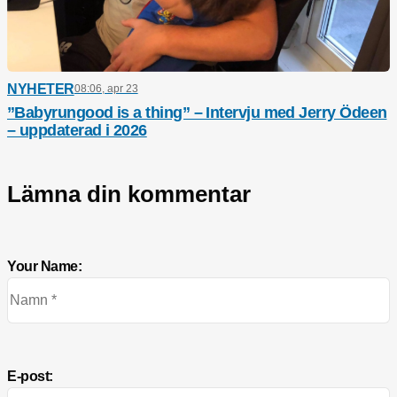
NYHETER
08:06, apr 23
”Babyrungood is a thing” – Intervju med Jerry Ödeen
– uppdaterad i 2026
Lämna din kommentar
Your Name:
E-post: