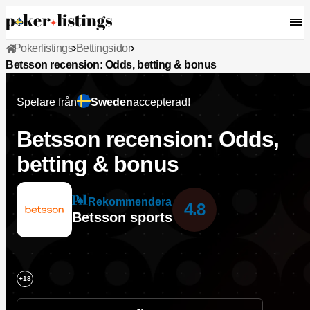
Pokerlistings
Bettingsidor
Betsson recension: Odds, betting & bonus
Spelare från
Sweden
accepterad!
Betsson recension: Odds,
betting & bonus
Rekommendera
4.8
Betsson sports
+18