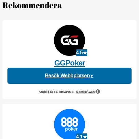
Rekommendera
4.5
GGPoker
Besök Webbplatsen
Ansök | Spela ansvarsfullt |
GambleAware
4.1