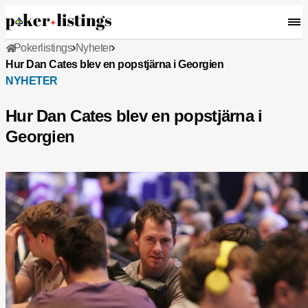
Pokerlistings
Nyheter
Hur Dan Cates blev en popstjärna i Georgien
NYHETER
Hur Dan Cates blev en popstjärna i
Georgien