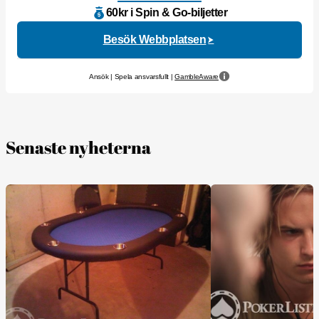
60kr i Spin & Go-biljetter
Besök Webbplatsen
Ansök | Spela ansvarsfullt |
GambleAware
Senaste nyheterna