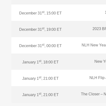
st
December 31
, 15:00 ET
st
2023 B
December 31
, 19:00 ET
st
NLH New Year’
December 31
, 00:00 ET
st
New Y
January 1
, 18:00 ET
st
NLH Flip 
January 1
, 21:00 ET
st
The Closer – 
January 1
, 21:00 ET