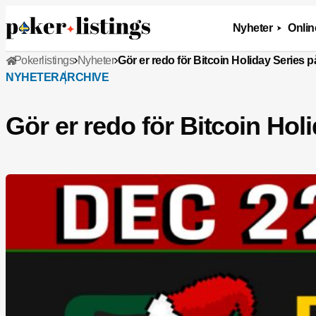
Nyheter
Onlin
Pokerlistings
Nyheter
Gör er redo för Bitcoin Holiday Series 
NYHETER
ARCHIVE
Gör er redo för Bitcoin Ho