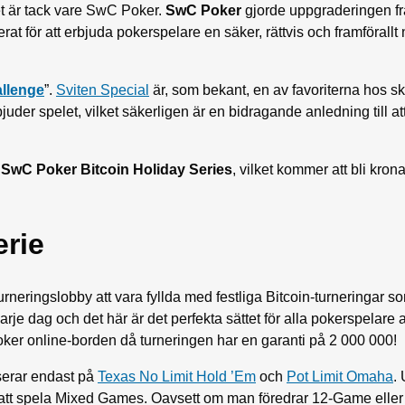
et är tack vare SwC Poker.
SwC Poker
gjorde uppgraderingen f
 för att erbjuda pokerspelare en säker, rättvis och framförallt 
allenge
”.
Sviten Special
är, som bekant, en av favoriterna hos s
uder spelet, vilket säkerligen är en bidragande anledning till at
r
SwC Poker Bitcoin Holiday Series
, vilket kommer att bli kro
erie
ringslobby att vara fyllda med festliga Bitcoin-turneringar s
je dag och det här är det perfekta sättet för alla pokerspelare at
ker online-borden då turneringen har en garanti på 2 000 000!
serar endast på
Texas No Limit Hold ’Em
och
Pot Limit Omaha
.
 att spela Mixed Games. Oavsett om man föredrar 12-Game eller 