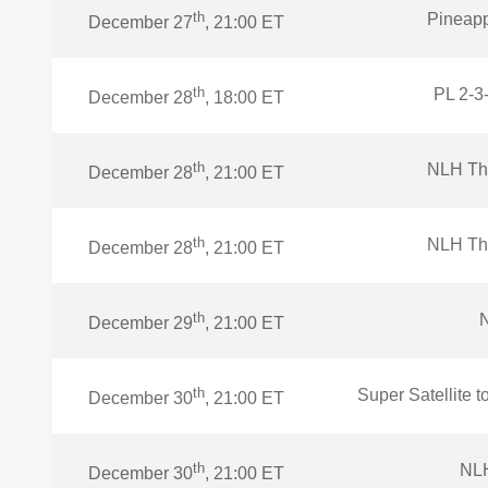
th
Pineapp
December 27
, 21:00 ET
th
PL 2-3
December 28
, 18:00 ET
th
NLH Th
December 28
, 21:00 ET
th
NLH Th
December 28
, 21:00 ET
th
December 29
, 21:00 ET
th
Super Satellite
December 30
, 21:00 ET
th
NL
December 30
, 21:00 ET