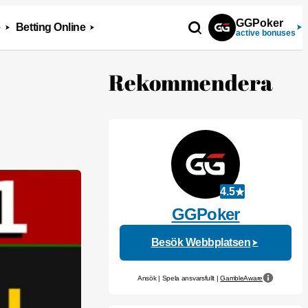
GGPoker
e
Betting Online
active bonuses
Rekommendera
4.5
GGPoker
Besök Webbplatsen
Ansök | Spela ansvarsfullt |
GambleAware