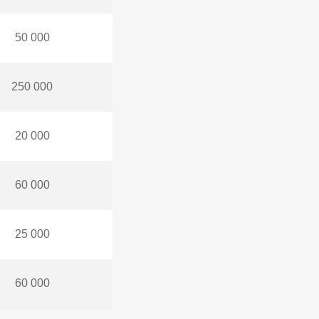
50 000
250 000
20 000
60 000
25 000
60 000