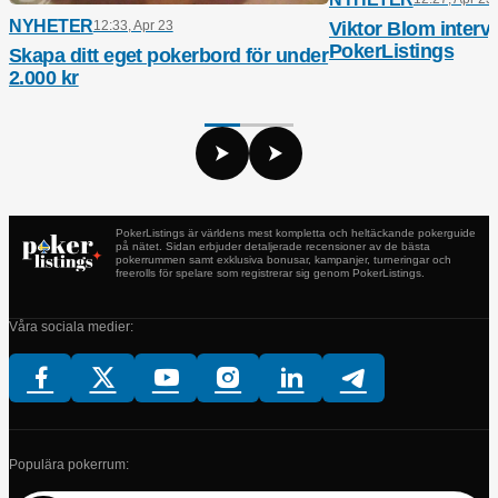
NYHETER
Viktor Blom intervj
12:33, Apr 23
PokerListings
Skapa ditt eget pokerbord för under
2.000 kr
PokerListings är världens mest kompletta och heltäckande pokerguide
på nätet. Sidan erbjuder detaljerade recensioner av de bästa
pokerrummen samt exklusiva bonusar, kampanjer, turneringar och
freerolls för spelare som registrerar sig genom PokerListings.
Våra sociala medier:
Populära pokerrum: