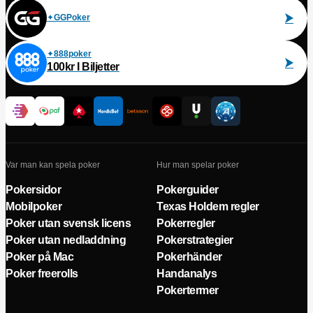
GGPoker
888poker
100kr I Biljetter
Var man kan spela poker
Hur man spelar poker
Pokersidor
Pokerguider
Mobilpoker
Texas Holdem regler
Poker utan svensk licens
Pokerregler
Poker utan nedladdning
Pokerstrategier
Poker på Mac
Pokerhänder
Poker freerolls
Handanalys
Pokertermer