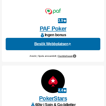
3.9
PAF Poker
Ingen bonus
Besök Webbplatsen
Ansök | Spela ansvarsfullt |
GambleAware
4.4
PokerStars
60kr i Spin & Go-biljetter