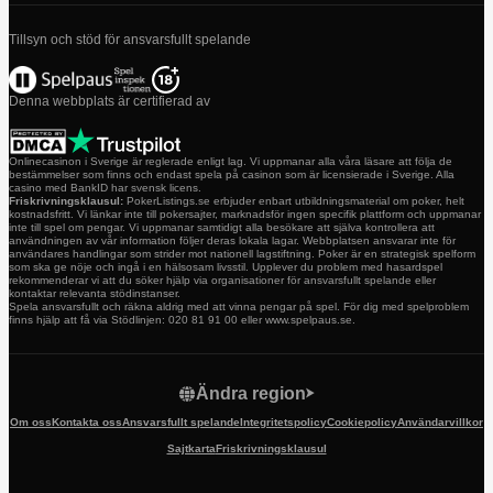
Tillsyn och stöd för ansvarsfullt spelande
Denna webbplats är certifierad av
Onlinecasinon i Sverige är reglerade enligt lag. Vi uppmanar alla våra läsare att följa de
bestämmelser som finns och endast spela på casinon som är licensierade i Sverige. Alla
casino med BankID har svensk licens.
Friskrivningsklausul:
PokerListings.se erbjuder enbart utbildningsmaterial om poker, helt
kostnadsfritt. Vi länkar inte till pokersajter, marknadsför ingen specifik plattform och uppmanar
inte till spel om pengar. Vi uppmanar samtidigt alla besökare att själva kontrollera att
användningen av vår information följer deras lokala lagar. Webbplatsen ansvarar inte för
användares handlingar som strider mot nationell lagstiftning. Poker är en strategisk spelform
som ska ge nöje och ingå i en hälsosam livsstil. Upplever du problem med hasardspel
rekommenderar vi att du söker hjälp via organisationer för ansvarsfullt spelande eller
kontaktar relevanta stödinstanser.
Spela ansvarsfullt och räkna aldrig med att vinna pengar på spel. För dig med spelproblem
finns hjälp att få via Stödlinjen: 020 81 91 00 eller www.spelpaus.se.
Ändra region
Om oss
Kontakta oss
Ansvarsfullt spelande
Integritetspolicy
Cookiepolicy
Användarvillkor
Sajtkarta
Friskrivningsklausul