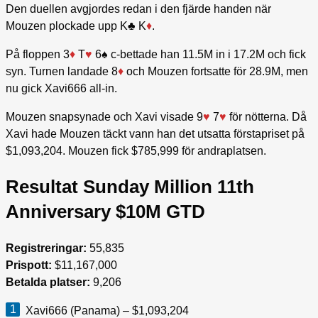
Den duellen avgjordes redan i den fjärde handen när
Mouzen plockade upp K♣ K
♦
.
På floppen 3
♦
T
♥
6♠ c-bettade han 11.5M in i 17.2M och fick
syn. Turnen landade 8
♦
och Mouzen fortsatte för 28.9M, men
nu gick Xavi666 all-in.
Mouzen snapsynade och Xavi visade 9
♥
7
♥
för nötterna. Då
Xavi hade Mouzen täckt vann han det utsatta förstapriset på
$1,093,204. Mouzen fick $785,999 för andraplatsen.
Resultat Sunday Million 11th
Anniversary $10M GTD
Registreringar:
55,835
Prispott:
$11,167,000
Betalda platser:
9,206
Xavi666 (Panama) – $1,093,204