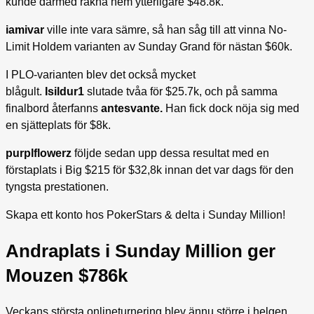
kunde därmed räkna hem ytterligare $48.8k.
iamivar
ville inte vara sämre, så han såg till att vinna No-
Limit Holdem varianten av Sunday Grand för nästan $60k.
I PLO-varianten blev det också mycket
blågult.
Isildur1
slutade tvåa för $25.7k, och på samma
finalbord återfanns
antesvante.
Han fick dock nöja sig med
en sjätteplats för $8k.
purplflowerz
följde sedan upp dessa resultat med en
förstaplats i Big $215 för $32,8k innan det var dags för den
tyngsta prestationen.
Skapa ett konto hos PokerStars & delta i Sunday Million!
Andraplats i Sunday Million ger
Mouzen $786k
Veckans största onlineturnering blev ännu större i helgen.