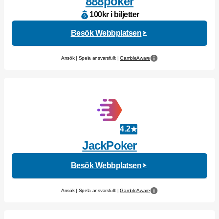
888poker
100kr i biljetter
Besök Webbplatsen
Ansök | Spela ansvarsfullt |
GambleAware
4.2
JackPoker
Besök Webbplatsen
Ansök | Spela ansvarsfullt |
GambleAware