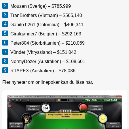
Mouzen (Sverige) – $785,999
TranBrothers (Vietnam) – $565,140
Gabito h261 (Colombia) – $406,341
Girafganger7 (Belgien) – $292,163
Peter804 (Storbrittanien) – $210,069
V0nder (Vitryssland) – $151,042
NormyDozer (Australien) – $108,601
RTAPEX (Australien) – $78,086
Fler nyheter om onlinepoker kan du läsa här.