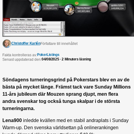
Christoffer Karlén
Författare till innehållet
PokerListings
Fakta kontrolleras av:
04/08/2025 · 2 Minuters läsning
Senast uppdaterad den:
Söndagens turneringsgrind på Pokerstars blev en av de
bästa på mycket länge. Främst tack vare Sunday Millions
11-års jubileum där Mouzen sprang djupt, men flera
andra svenskar tog också tunga skalpar i de största
turneringarna.
Lena900
inledde kvällen med en stabil andraplats i Sunday
Warm-up. Den svenska världsettan på onlinerankingen