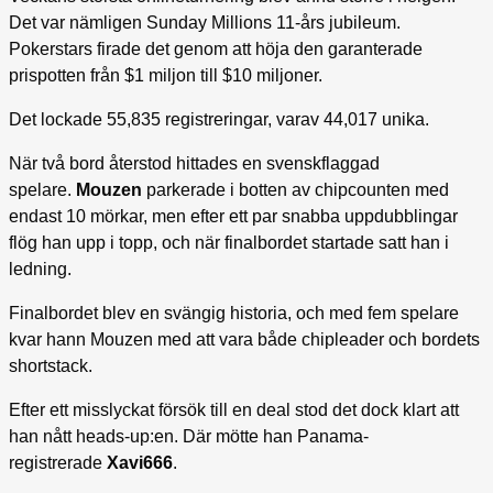
Det var nämligen Sunday Millions 11-års jubileum.
Pokerstars firade det genom att höja den garanterade
prispotten från $1 miljon till $10 miljoner.
Det lockade 55,835 registreringar, varav 44,017 unika.
När två bord återstod hittades en svenskflaggad
spelare.
Mouzen
parkerade i botten av chipcounten med
endast 10 mörkar, men efter ett par snabba uppdubblingar
flög han upp i topp, och när finalbordet startade satt han i
ledning.
Finalbordet blev en svängig historia, och med fem spelare
kvar hann Mouzen med att vara både chipleader och bordets
shortstack.
Efter ett misslyckat försök till en deal stod det dock klart att
han nått heads-up:en. Där mötte han Panama-
registrerade
Xavi666
.