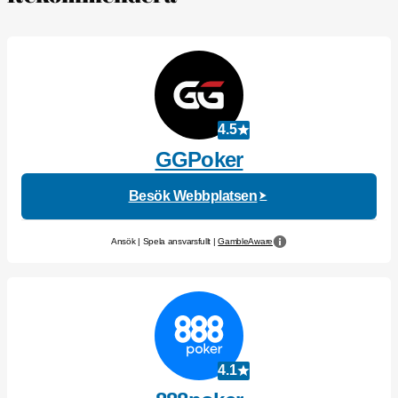
4.5
GGPoker
Besök Webbplatsen
Ansök | Spela ansvarsfullt |
GambleAware
4.1