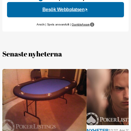
Besök Webbplatsen
Ansök | Spela ansvarsfullt |
GambleAware
Senaste nyheterna
NYHETER
12:27, Apr 23