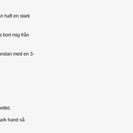
n haft en stark
 bort mig från
a undan med en 3-
ettet.
tark hand så