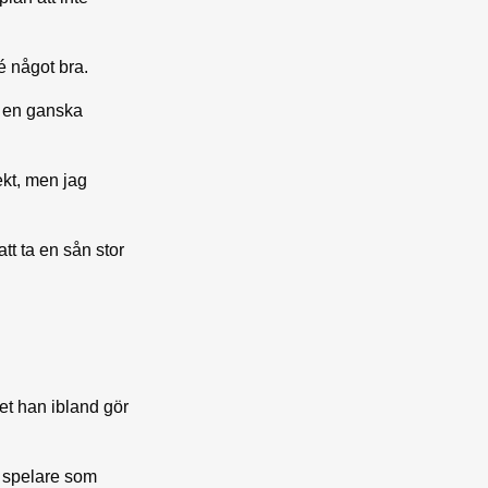
é något bra.
r en ganska
ekt, men jag
tt ta en sån stor
ket han ibland gör
ot spelare som