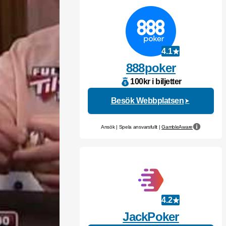
4.1
888poker
100kr i biljetter
Besök Webbplatsen
Ansök | Spela ansvarsfullt |
GambleAware
4.2
JackPoker