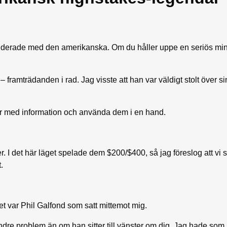
kolliderade med den amerikanska. Om du håller uppe en seriös mi
 framträdanden i rad. Jag visste att han var väldigt stolt över si
tar med information och använda dem i en hand.
. I det här läget spelade dem $200/$400, så jag föreslog att vi 
.
t var Phil Galfond som satt mittemot mig.
re problem än om han sitter till vänster om dig. Jag hade som p