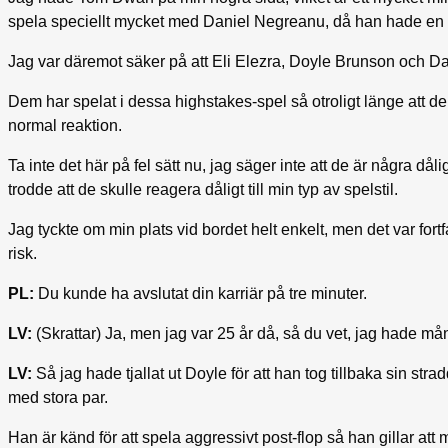
spela speciellt mycket med Daniel Negreanu, då han hade en 
Jag var däremot säker på att Eli Elezra, Doyle Brunson och D
Dem har spelat i dessa highstakes-spel så otroligt länge att d
normal reaktion.
Ta inte det här på fel sätt nu, jag säger inte att de är några då
trodde att de skulle reagera dåligt till min typ av spelstil.
Jag tyckte om min plats vid bordet helt enkelt, men det var fortf
risk.
PL:
Du kunde ha avslutat din karriär på tre minuter.
LV:
(Skrattar) Ja, men jag var 25 år då, så du vet, jag hade mån
LV:
Så jag hade tjallat ut Doyle för att han tog tillbaka sin stra
med stora par.
Han är känd för att spela aggressivt post-flop så han gillar att m