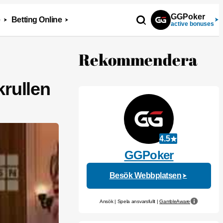
GGPoker
e
Betting Online
active bonuses
Rekommendera
krullen
4.5
GGPoker
Besök Webbplatsen
Ansök | Spela ansvarsfullt |
GambleAware