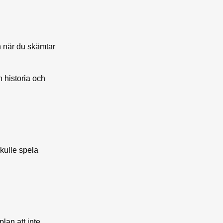
n när du skämtar
n historia och
skulle spela
lan att inte