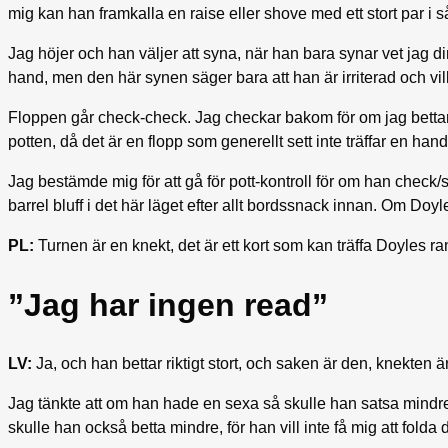
mig kan han framkalla en raise eller shove med ett stort par i 
Jag höjer och han väljer att syna, när han bara synar vet jag di
hand, men den här synen säger bara att han är irriterad och vil
Floppen går check-check. Jag checkar bakom för om jag bettar f
potten, då det är en flopp som generellt sett inte träffar en ha
Jag bestämde mig för att gå för pott-kontroll för om han check
barrel bluff i det här läget efter allt bordssnack innan. Om Doy
PL:
Turnen är en knekt, det är ett kort som kan träffa Doyles ra
”Jag har ingen read”
LV:
Ja, och han bettar riktigt stort, och saken är den, knekten ä
Jag tänkte att om han hade en sexa så skulle han satsa mindre 
skulle han också betta mindre, för han vill inte få mig att folda 