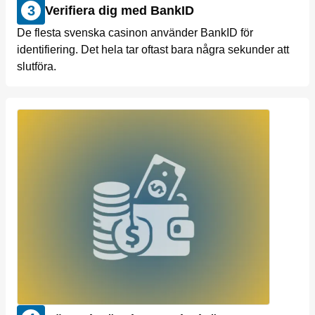
3
Verifiera dig med BankID
De flesta svenska casinon använder BankID för
identifiering. Det hela tar oftast bara några sekunder att
slutföra.