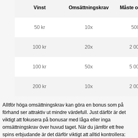
Vinst
Omsättningskrav
Måste o
50 kr
10x
500
100 kr
20x
2 00
100 kr
50x
5 00
200 kr
10x
2 00
Alltför höga omsättningskrav kan göra en bonus som på
förhand ser attraktiv ut mindre värdefull. Just därför är det
viktigt att fokusera på bonusar med låga eller inga
omsättningskrav över huvud taget. När du jämför ett free
spins erbjudande är det därför viktigt att alltid kontrollera: