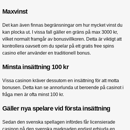
Maxvinst
Det kan även finnas begränsningar om hur mycket vinst du
kan plocka ut. I vissa fall gäller en gräns på max 3000 kr,
vilket normalt framgår av bonusvillkoren. Detta är viktigt att
kontrollera oavsett om du spelar på ett gratis free spins
casino eller använder en traditionell bonus.
Minsta insättning 100 kr
Vissa casinon kräver dessutom en insättning för att motta
bonusen. Detta kan se annorlunda ut beroende på casinot i
fråga men är ofta minst 100 kr.
Gäller nya spelare vid första insättning
Sedan den svenska spellagen infördes får licensierade
casinon på den svenska marknaden endast erbjuda en