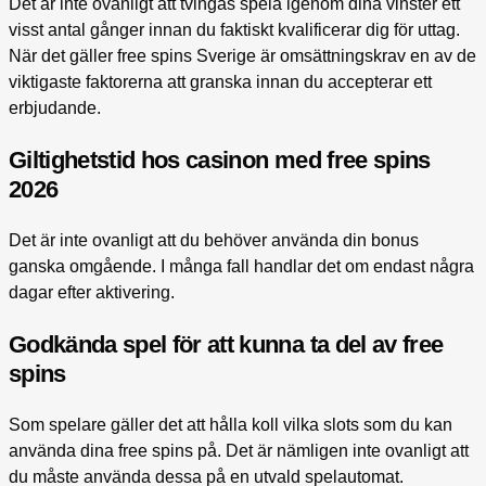
Det är inte ovanligt att tvingas spela igenom dina vinster ett
visst antal gånger innan du faktiskt kvalificerar dig för uttag.
När det gäller free spins Sverige är omsättningskrav en av de
viktigaste faktorerna att granska innan du accepterar ett
erbjudande.
Giltighetstid hos casinon med free spins
2026
Det är inte ovanligt att du behöver använda din bonus
ganska omgående. I många fall handlar det om endast några
dagar efter aktivering.
Godkända spel för att kunna ta del av free
spins
Som spelare gäller det att hålla koll vilka slots som du kan
använda dina free spins på. Det är nämligen inte ovanligt att
du måste använda dessa på en utvald spelautomat.