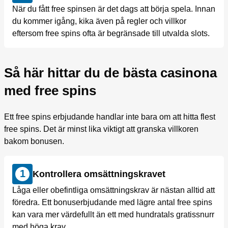
När du fått free spinsen är det dags att börja spela. Innan
du kommer igång, kika även på regler och villkor
eftersom free spins ofta är begränsade till utvalda slots.
Så här hittar du de bästa casinona
med free spins
Ett free spins erbjudande handlar inte bara om att hitta flest
free spins. Det är minst lika viktigt att granska villkoren
bakom bonusen.
1
Kontrollera omsättningskravet
Låga eller obefintliga omsättningskrav är nästan alltid att
föredra. Ett bonuserbjudande med lägre antal free spins
kan vara mer värdefullt än ett med hundratals gratissnurr
med höga krav.