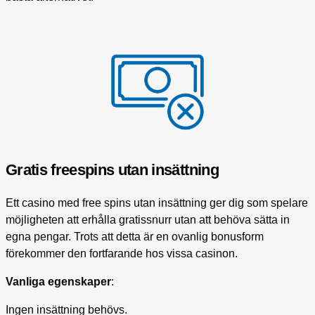
Gratis freespins utan insättning
Ett casino med free spins utan insättning ger dig som spelare
möjligheten att erhålla gratissnurr utan att behöva sätta in
egna pengar. Trots att detta är en ovanlig bonusform
förekommer den fortfarande hos vissa casinon.
Vanliga egenskaper
:
Ingen insättning behövs.