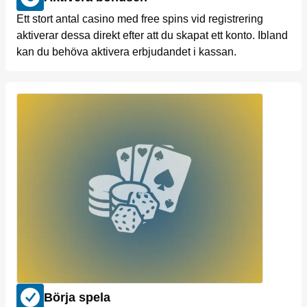
Ett stort antal casino med free spins vid registrering
aktiverar dessa direkt efter att du skapat ett konto. Ibland
kan du behöva aktivera erbjudandet i kassan.
Börja spela