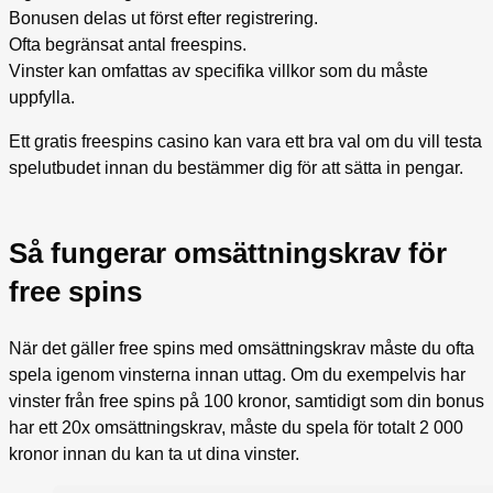
Bonusen delas ut först efter registrering.
Ofta begränsat antal freespins.
Vinster kan omfattas av specifika villkor som du måste
uppfylla.
Ett gratis freespins casino kan vara ett bra val om du vill testa
spelutbudet innan du bestämmer dig för att sätta in pengar.
Så fungerar omsättningskrav för
free spins
När det gäller free spins med omsättningskrav måste du ofta
spela igenom vinsterna innan uttag. Om du exempelvis har
vinster från free spins på 100 kronor, samtidigt som din bonus
har ett 20x omsättningskrav, måste du spela för totalt 2 000
kronor innan du kan ta ut dina vinster.