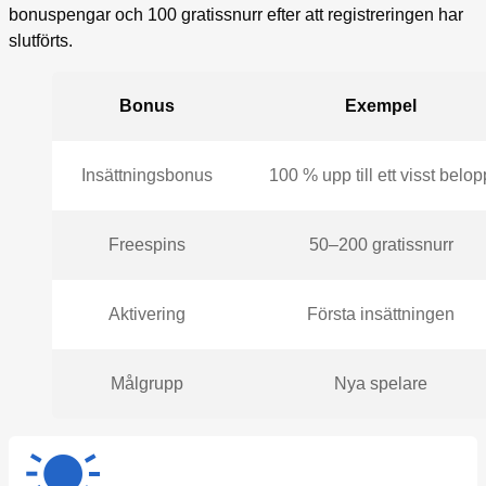
bonuspengar och 100 gratissnurr efter att registreringen har
slutförts.
Bonus
Exempel
Insättningsbonus
100 % upp till ett visst belop
Freespins
50–200 gratissnurr
Aktivering
Första insättningen
Målgrupp
Nya spelare