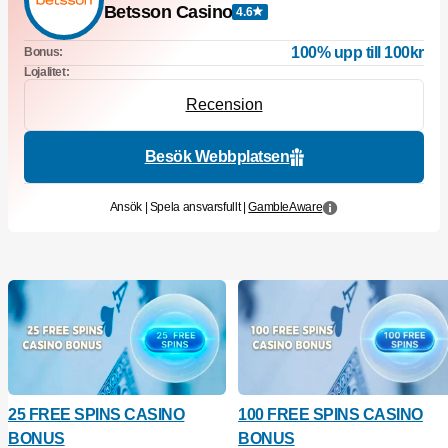
Betsson Casino
4.6
100% upp till 100kr
Bonus:
Lojalitet:
Recension
Besök Webbplatsen
Ansök | Spela ansvarsfullt |
GambleAware
25 FREE SPINS CASINO
100 FREE SPINS CASINO
BONUS
BONUS