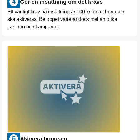
4
Gör en insättning om det krävs
Ett vanligt krav på insättning är 100 kr för att bonusen
ska aktiveras. Beloppet varierar dock mellan olika
casinon och kampanjer.
5
Aktivera bonusen