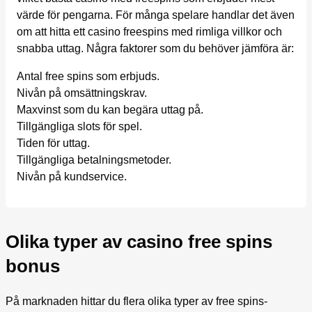
värde för pengarna. För många spelare handlar det även
om att hitta ett casino freespins med rimliga villkor och
snabba uttag. Några faktorer som du behöver jämföra är:
Antal free spins som erbjuds.
Nivån på omsättningskrav.
Maxvinst som du kan begära uttag på.
Tillgängliga slots för spel.
Tiden för uttag.
Tillgängliga betalningsmetoder.
Nivån på kundservice.
Olika typer av casino free spins
bonus
På marknaden hittar du flera olika typer av free spins-