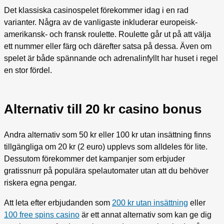
Det klassiska casinospelet förekommer idag i en rad
varianter. Några av de vanligaste inkluderar europeisk-
amerikansk- och fransk roulette. Roulette går ut på att välja
ett nummer eller färg och därefter satsa på dessa. Även om
spelet är både spännande och adrenalinfyllt har huset i regel
en stor fördel.
Alternativ till 20 kr casino bonus
Andra alternativ som 50 kr eller 100 kr utan insättning finns
tillgängliga om 20 kr (2 euro) upplevs som alldeles för lite.
Dessutom förekommer det kampanjer som erbjuder
gratissnurr på populära spelautomater utan att du behöver
riskera egna pengar.
Att leta efter erbjudanden som
200 kr utan insättning
eller
100 free spins casino
är ett annat alternativ som kan ge dig