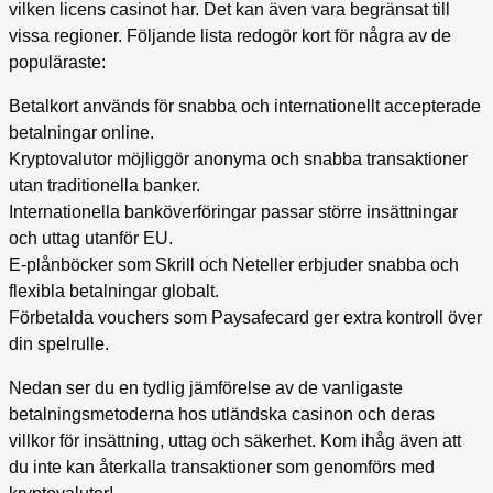
vilken licens casinot har. Det kan även vara begränsat till
vissa regioner. Följande lista redogör kort för några av de
populäraste:
Betalkort används för snabba och internationellt accepterade
betalningar online.
Kryptovalutor möjliggör anonyma och snabba transaktioner
utan traditionella banker.
Internationella banköverföringar passar större insättningar
och uttag utanför EU.
E-plånböcker som Skrill och Neteller erbjuder snabba och
flexibla betalningar globalt.
Förbetalda vouchers som Paysafecard ger extra kontroll över
din spelrulle.
Nedan ser du en tydlig jämförelse av de vanligaste
betalningsmetoderna hos utländska casinon och deras
villkor för insättning, uttag och säkerhet. Kom ihåg även att
du inte kan återkalla transaktioner som genomförs med