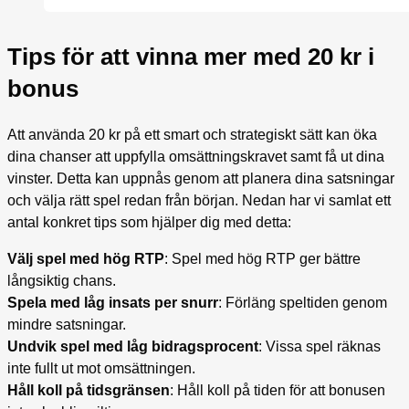
Tips för att vinna mer med 20 kr i
bonus
Att använda 20 kr på ett smart och strategiskt sätt kan öka
dina chanser att uppfylla omsättningskravet samt få ut dina
vinster. Detta kan uppnås genom att planera dina satsningar
och välja rätt spel redan från början. Nedan har vi samlat ett
antal konkret tips som hjälper dig med detta:
Välj spel med hög RTP
: Spel med hög RTP ger bättre
långsiktig chans.
Spela med låg insats per snurr
: Förläng speltiden genom
mindre satsningar.
Undvik spel med låg bidragsprocent
: Vissa spel räknas
inte fullt ut mot omsättningen.
Håll koll på tidsgränsen
: Håll koll på tiden för att bonusen