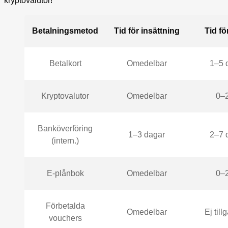
kryptovalutor!
Betalningsmetod
Tid för insättning
Tid fö
Betalkort
Omedelbar
1–5 
Kryptovalutor
Omedelbar
0–2
Banköverföring
1–3 dagar
2–7 
(intern.)
E-plånbok
Omedelbar
0–2
Förbetalda
Omedelbar
Ej till
vouchers