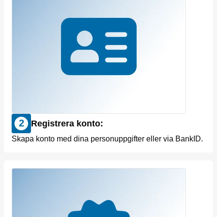
2
Registrera konto:
Skapa konto med dina personuppgifter eller via BankID.