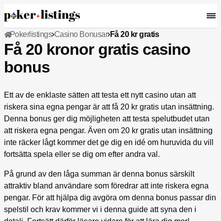
Pokerlistings
Casino Bonusar
Få 20 kr gratis
Få 20 kronor gratis casino
bonus
Ett av de enklaste sätten att testa ett nytt casino utan att
riskera sina egna pengar är att få 20 kr gratis utan insättning.
Denna bonus ger dig möjligheten att testa spelutbudet utan
att riskera egna pengar. Även om 20 kr gratis utan insättning
inte räcker lågt kommer det ge dig en idé om huruvida du vill
fortsätta spela eller se dig om efter andra val.
På grund av den låga summan är denna bonus särskilt
attraktiv bland användare som föredrar att inte riskera egna
pengar. För att hjälpa dig avgöra om denna bonus passar din
spelstil och krav kommer vi i denna guide att syna den i