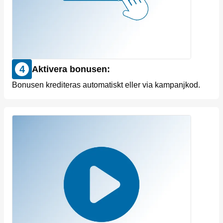
4
Aktivera bonusen:
Bonusen krediteras automatiskt eller via kampanjkod.