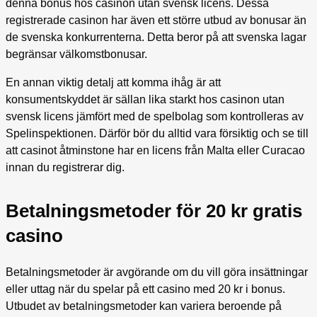
denna bonus hos casinon utan svensk licens. Dessa
registrerade casinon har även ett större utbud av bonusar än
de svenska konkurrenterna. Detta beror på att svenska lagar
begränsar välkomstbonusar.
En annan viktig detalj att komma ihåg är att
konsumentskyddet är sällan lika starkt hos casinon utan
svensk licens jämfört med de spelbolag som kontrolleras av
Spelinspektionen. Därför bör du alltid vara försiktig och se till
att casinot åtminstone har en licens från Malta eller Curacao
innan du registrerar dig.
Betalningsmetoder för 20 kr gratis
casino
Betalningsmetoder är avgörande om du vill göra insättningar
eller uttag när du spelar på ett casino med 20 kr i bonus.
Utbudet av betalningsmetoder kan variera beroende på