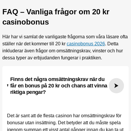
FAQ – Vanliga frågor om 20 kr
casinobonus
Här har vi samlat de vanligaste frågorna som våra läsare ofta
ställer när det kommer till 20 kr
casinobonus 2026
. Detta
inkluderar även frågor om omsättningskrav, vinster och hur
dessa typer av erbjudanden fungerar i praktiken.
Finns det några omsättningskrav när du
får en bonus på 20 kr och chans att vinna
riktiga pengar?
Det är sant att de flesta casinon har omsättningskrav för
bonusar utan insättning. Det betyder att du måste spela
igenom summan ett visst antal gånger innan du kan ta ut