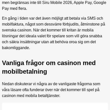
men begränsas inte till Siru Mobile 2026, Apple Pay, Google
Pay med flera.
En gång i tiden var det även möjligt att betala via SMS och
mobilfaktura, något som dessvärre förbjudits, åtminstone på
svenska casinon. När det kommer till kritan är mobila
lösningar det ideala valet för spelare som vill göra snabba
och säkra insättningar utan att behöva oroa sig om det
bakomliggande.
Vanliga frågor om casinon med
mobilbetalning
Nedan diskuterar vi några av de vanligaste frågorna som
våra läsare ofta funderar över när det kommer till spel på
casinon med mobila betaltjänster.