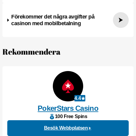
Förekommer det några avgifter på
casinon med mobilbetalning
Rekommendera
4.4
PokerStars Casino
100 Free Spins
Besök Webbplatsen