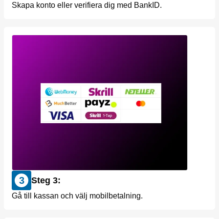
Skapa konto eller verifiera dig med BankID.
3
Steg 3:
Gå till kassan och välj mobilbetalning.