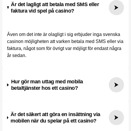
Är det lagligt att betala med SMS eller
faktura vid spel på casino?
Även om det inte är olagligt i sig erbjuder inga svenska
casinon möjligheten att varken betala med SMS eller via
faktura, något som för övrigt var möjligt för endast några
år sedan.
Hur gör man uttag med mobila
betaltjänster hos ett casino?
Är det säkert att göra en insättning via
mobilen när du spelar på ett casino?