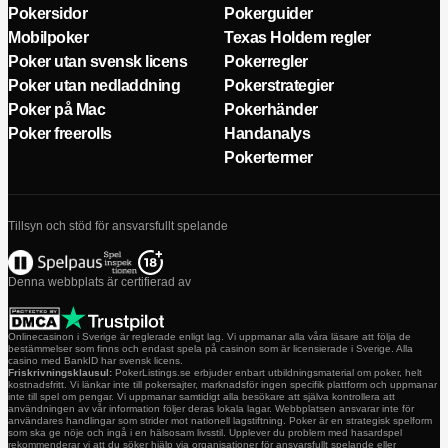
Pokersidor
Pokerguider
Mobilpoker
Texas Holdem regler
Poker utan svensk licens
Pokerregler
Poker utan nedladdning
Pokerstrategier
Poker på Mac
Pokerhänder
Poker freerolls
Handanalys
Pokertermer
Tillsyn och stöd för ansvarsfullt spelande
Denna webbplats är certifierad av
Onlinecasinon i Sverige är reglerade enligt lag. Vi uppmanar alla våra läsare att följa de
bestämmelser som finns och endast spela på casinon som är licensierade i Sverige. Alla
casino med BankID har svensk licens.
Friskrivningsklausul:
PokerListings.se erbjuder enbart utbildningsmaterial om poker, helt
kostnadsfritt. Vi länkar inte till pokersajter, marknadsför ingen specifik plattform och uppmanar
inte till spel om pengar. Vi uppmanar samtidigt alla besökare att själva kontrollera att
användningen av vår information följer deras lokala lagar. Webbplatsen ansvarar inte för
användares handlingar som strider mot nationell lagstiftning. Poker är en strategisk spelform
som ska ge nöje och ingå i en hälsosam livsstil. Upplever du problem med hasardspel
rekommenderar vi att du söker hjälp via organisationer för ansvarsfullt spelande eller