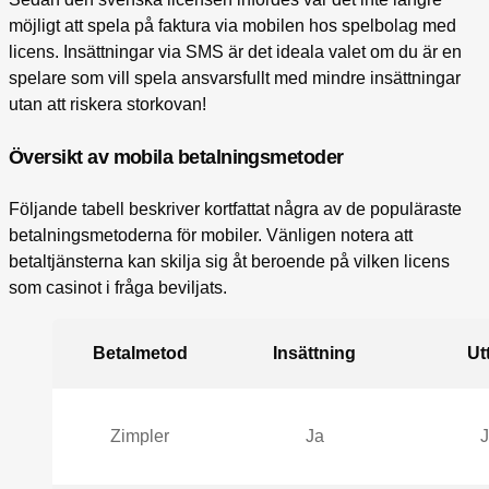
möjligt att spela på faktura via mobilen hos spelbolag med
licens. Insättningar via SMS är det ideala valet om du är en
spelare som vill spela ansvarsfullt med mindre insättningar
utan att riskera storkovan!
Översikt av mobila betalningsmetoder
Följande tabell beskriver kortfattat några av de populäraste
betalningsmetoderna för mobiler. Vänligen notera att
betaltjänsterna kan skilja sig åt beroende på vilken licens
som casinot i fråga beviljats.
Betalmetod
Insättning
Ut
Zimpler
Ja
J