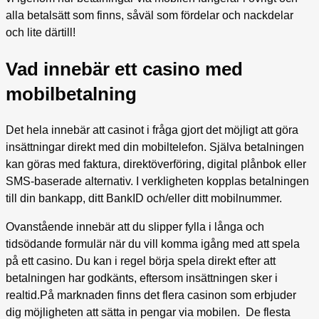
alla betalsätt som finns, såväl som fördelar och nackdelar
och lite därtill!
Vad innebär ett casino med
mobilbetalning
Det hela innebär att casinot i fråga gjort det möjligt att göra
insättningar direkt med din mobiltelefon. Själva betalningen
kan göras med faktura, direktöverföring, digital plånbok eller
SMS-baserade alternativ. I verkligheten kopplas betalningen
till din bankapp, ditt BankID och/eller ditt mobilnummer.
Ovanstående innebär att du slipper fylla i långa och
tidsödande formulär när du vill komma igång med att spela
på ett casino. Du kan i regel börja spela direkt efter att
betalningen har godkänts, eftersom insättningen sker i
realtid.På marknaden finns det flera casinon som erbjuder
dig möjligheten att sätta in pengar via mobilen. De flesta