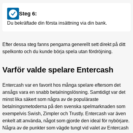
Steg 6:
Du bekräftade din första insättning via din bank.
Efter dessa steg fanns pengarna generellt sett direkt på ditt
spelkonto och du kunde börja spela utan fördröjning.
Varför valde spelare Entercash
Entercash var en favorit hos många spelare eftersom det
ansågs vara en snabb betalningslösning. Samtidigt var det
minst lika säkert som några av de populäraste
betalningsmetoderna på den svenska spelmarknaden som
exempelvis Swish, Zimpler och Trustly. Entercash var även
enkelt att använda, något som gjorde den ideal för nybörjare.
Några av de punkter som vägde tungt vid valet av Entercash