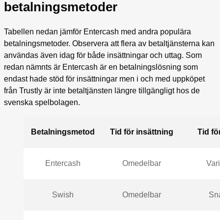
betalningsmetoder
Tabellen nedan jämför Entercash med andra populära
betalningsmetoder. Observera att flera av betaltjänsterna kan
användas även idag för både insättningar och uttag. Som
redan nämnts är Entercash är en betalningslösning som
endast hade stöd för insättningar men i och med uppköpet
från Trustly är inte betaltjänsten längre tillgängligt hos de
svenska spelbolagen.
Betalningsmetod
Tid för insättning
Tid fö
Entercash
Omedelbar
Vari
Swish
Omedelbar
Sn