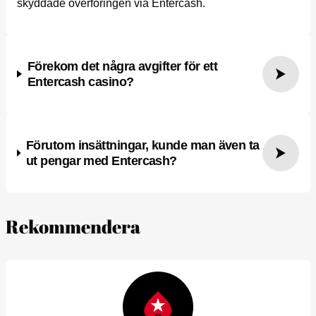
skyddade överföringen via Entercash.
Förekom det några avgifter för ett
Entercash casino?
Förutom insättningar, kunde man även ta
ut pengar med Entercash?
Rekommendera