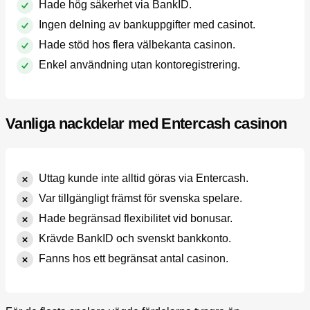
Hade hög säkerhet via BankID.
Ingen delning av bankuppgifter med casinot.
Hade stöd hos flera välbekanta casinon.
Enkel användning utan kontoregistrering.
Vanliga nackdelar med Entercash casinon
Uttag kunde inte alltid göras via Entercash.
Var tillgängligt främst för svenska spelare.
Hade begränsad flexibilitet vid bonusar.
Krävde BankID och svenskt bankkonto.
Fanns hos ett begränsat antal casinon.