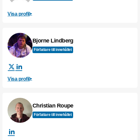
Visa profil
Bjorne Lindberg
Författare till innehållet
Visa profil
Christian Roupe
Författare till innehållet