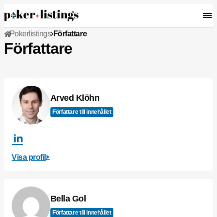
Pokerlistings
Författare
Författare
Arved Klöhn
Författare till innehållet
Visa profil
Bella Gol
Författare till innehållet