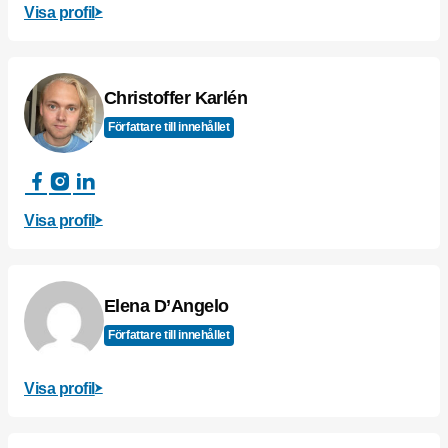
Visa profil
Christoffer Karlén
Författare till innehållet
Visa profil
Elena D’Angelo
Författare till innehållet
Visa profil