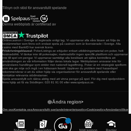
Tillsyn och stöd för ansvarsfullt spelande
Denna webbplats är certifierad av
Onlinecasinon i Sverige är reglerade enligt lag. Vi uppmanar alla våra läsare att följa de
bestämmelser som finns och endast spela på casinon som är licensierade i Sverige. Alla
casino med BankID har svensk licens.
Friskrivningsklausul:
PokerListings.se erbjuder enbart utbildningsmaterial om poker, helt
kostnadsfritt. Vi länkar inte till pokersajter, marknadsför ingen specifik plattform och uppmanar
inte till spel om pengar. Vi uppmanar samtidigt alla besökare att själva kontrollera att
användningen av vår information följer deras lokala lagar. Webbplatsen ansvarar inte för
användares handlingar som strider mot nationell lagstiftning. Poker är en strategisk spelform
som ska ge nöje och ingå i en hälsosam livsstil. Upplever du problem med hasardspel
rekommenderar vi att du söker hjälp via organisationer för ansvarsfullt spelande eller
kontaktar relevanta stödinstanser.
Spela ansvarsfullt och räkna aldrig med att vinna pengar på spel. För dig med spelproblem
finns hjälp att få via Stödlinjen: 020 81 91 00 eller www.spelpaus.se.
Ändra region
Om oss
Kontakta oss
Ansvarsfullt spelande
Integritetspolicy
Cookiepolicy
Användarvillkor
Sajtkarta
Friskrivningsklausul
Nyheter
Pokersidor
Nätcasinon
Regler